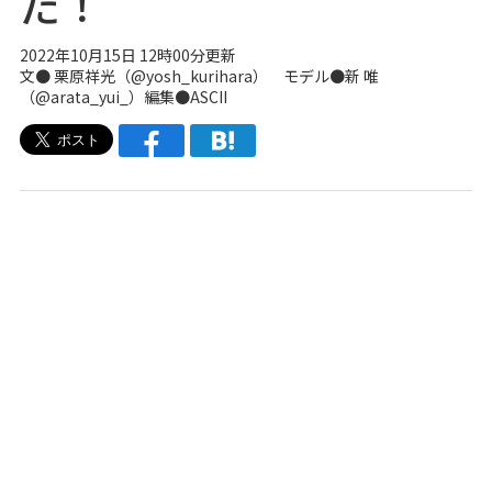
だ！
2022年10月15日 12時00分更新
文● 栗原祥光（
@yosh_kurihara
） モデル●新 唯
（
@arata_yui_
）編集●ASCII