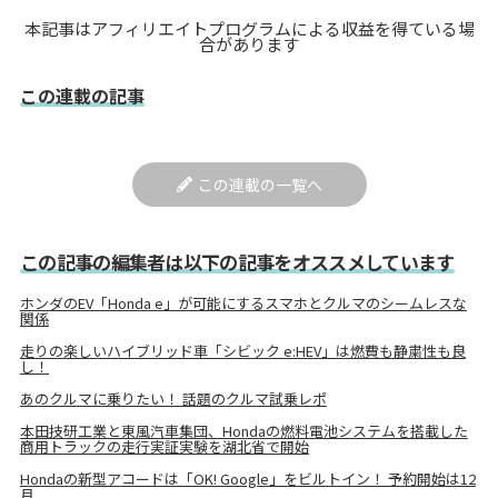
本記事はアフィリエイトプログラムによる収益を得ている場
合があります
この連載の記事
この連載の一覧へ
この記事の編集者は以下の記事をオススメしています
ホンダのEV「Honda e」が可能にするスマホとクルマのシームレスな
関係
走りの楽しいハイブリッド車「シビック e:HEV」は燃費も静粛性も良
し！
あのクルマに乗りたい！ 話題のクルマ試乗レポ
本田技研工業と東風汽車集団、Hondaの燃料電池システムを搭載した
商用トラックの走行実証実験を湖北省で開始
Hondaの新型アコードは「OK! Google」をビルトイン！ 予約開始は12
月