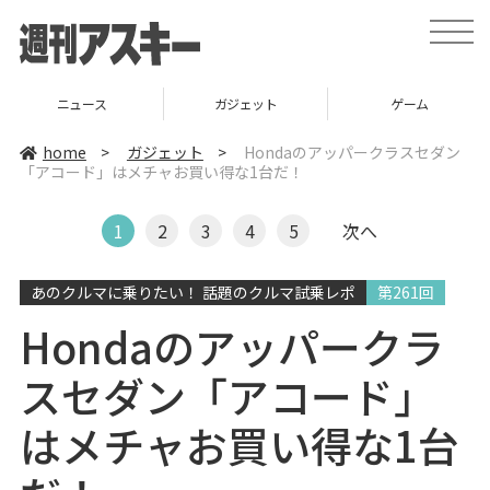
t
o
g
g
l
ニュース
ガジェット
ゲーム
e
n
a
home
>
ガジェット
>
Hondaのアッパークラスセダン
v
「アコード」はメチャお買い得な1台だ！
i
g
a
t
1
2
3
4
5
次へ
i
o
n
あのクルマに乗りたい！ 話題のクルマ試乗レポ
第261回
Hondaのアッパークラ
スセダン「アコード」
はメチャお買い得な1台