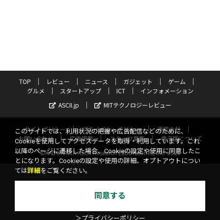
TOP
レビュー
ニュース
ガジェット
ゲーム
グルメ
スタートアップ
ICT
インフォメーション
ASCII.jp
MITテクノロジーレビュー
サイトポリシー
プライバシーポリシー
運営会社
このサイトでは、利用状況の把握や広告配信などのために、
お問い合わせ
広告掲載
スタッフ募集
電子版について
Cookieを使用してアクセスデータを取得・利用しています。これ
以降のページに遷移した場合、Cookieの設定や使用に同意したこ
©KADOKAWA ASCII Research Laboratories, Inc. 2026
とになります。Cookieの設定や使用の詳細、オプトアウトについ
ては
詳細
をご覧ください。
同意する
＞プライバシーポリシー