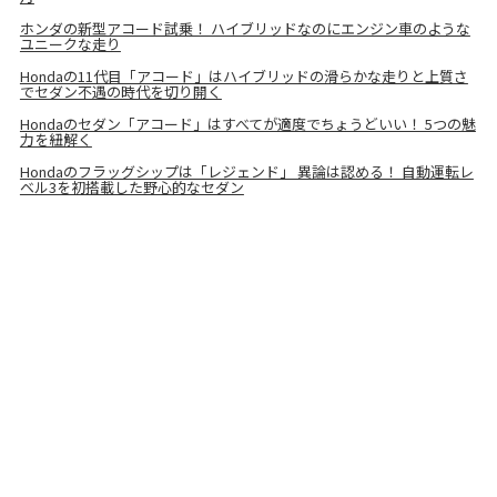
ホンダの新型アコード試乗！ ハイブリッドなのにエンジン車のような
ユニークな走り
Hondaの11代目「アコード」はハイブリッドの滑らかな走りと上質さ
でセダン不遇の時代を切り開く
Hondaのセダン「アコード」はすべてが適度でちょうどいい！ 5つの魅
力を紐解く
Hondaのフラッグシップは「レジェンド」 異論は認める！ 自動運転レ
ベル3を初搭載した野心的なセダン