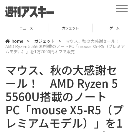
t
o
g
g
l
ニュース
ガジェット
ゲーム
e
n
a
home
>
ガジェット
>
マウス、秋の大感謝セール！
v
AMD Ryzen 5 5560U搭載のノートPC「mouse X5-R5（プレミア
i
ムモデル）」を1万7000円オフで販売
g
a
t
マウス、秋の大感謝セ
i
o
n
ール！ AMD Ryzen 5
5560U搭載のノート
PC「mouse X5-R5（プ
レミアムモデル）」を1