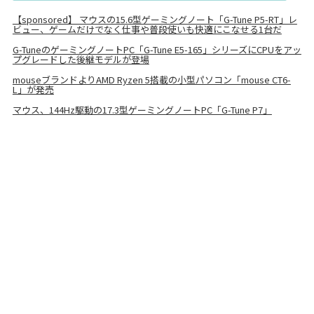
【sponsored】 マウスの15.6型ゲーミングノート「G-Tune P5-RT」レ
ビュー、ゲームだけでなく仕事や普段使いも快適にこなせる1台だ
G-TuneのゲーミングノートPC「G-Tune E5-165」シリーズにCPUをアッ
プグレードした後継モデルが登場
mouseブランドよりAMD Ryzen 5搭載の小型パソコン「mouse CT6-
L」が発売
マウス、144Hz駆動の17.3型ゲーミングノートPC「G-Tune P7」