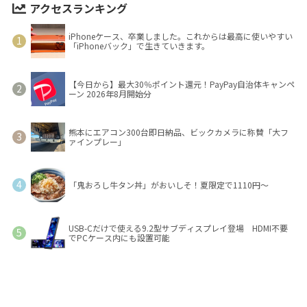
アクセスランキング
iPhoneケース、卒業しました。これからは最高に使いやすい
「iPhoneバック」で生きていきます。
【今日から】最大30％ポイント還元！PayPay自治体キャンペ
ーン 2026年8月開始分
熊本にエアコン300台即日納品、ビックカメラに称賛「大フ
ァインプレー」
「鬼おろし牛タン丼」がおいしそ！夏限定で1110円～
USB-Cだけで使える9.2型サブディスプレイ登場 HDMI不要
でPCケース内にも設置可能