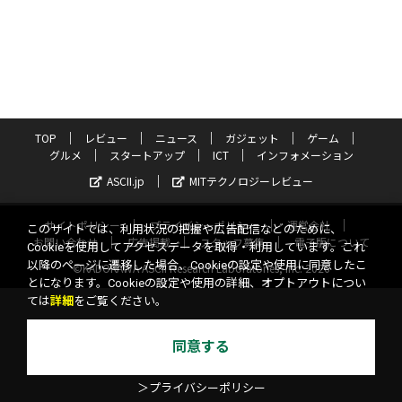
TOP
レビュー
ニュース
ガジェット
ゲーム
グルメ
スタートアップ
ICT
インフォメーション
ASCII.jp
MITテクノロジーレビュー
サイトポリシー
プライバシーポリシー
運営会社
このサイトでは、利用状況の把握や広告配信などのために、
お問い合わせ
広告掲載
スタッフ募集
電子版について
Cookieを使用してアクセスデータを取得・利用しています。これ
以降のページに遷移した場合、Cookieの設定や使用に同意したこ
©KADOKAWA ASCII Research Laboratories, Inc. 2026
とになります。Cookieの設定や使用の詳細、オプトアウトについ
ては
詳細
をご覧ください。
同意する
＞プライバシーポリシー