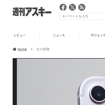
レビュー
ニュース
ガジェッ
home
>
拡大画像