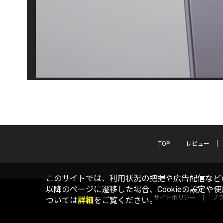
TOP
レビュー
このサイトでは、利用状況の把握や広告配信などの
以降のページに遷移した場合、Cookieの設定や
サイトポリシー
プ
ついては
詳細
をご覧ください。