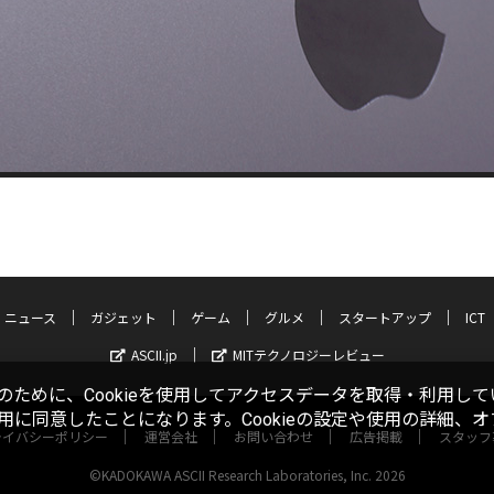
ニュース
ガジェット
ゲーム
グルメ
スタートアップ
ICT
ASCII.jp
MITテクノロジーレビュー
ために、Cookieを使用してアクセスデータを取得・利用して
使用に同意したことになります。Cookieの設定や使用の詳細、
ライバシーポリシー
運営会社
お問い合わせ
広告掲載
スタッフ
©KADOKAWA ASCII Research Laboratories, Inc. 2026