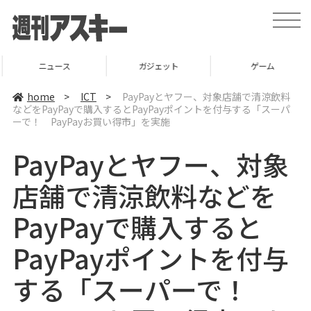
t
o
g
g
l
ニュース
ガジェット
ゲーム
e
n
a
home
>
ICT
>
PayPayとヤフー、対象店舗で清涼飲料
v
などをPayPayで購入するとPayPayポイントを付与する「スーパ
i
ーで！ PayPayお買い得市」を実施
g
a
t
PayPayとヤフー、対象
i
o
n
店舗で清涼飲料などを
PayPayで購入すると
PayPayポイントを付与
する「スーパーで！