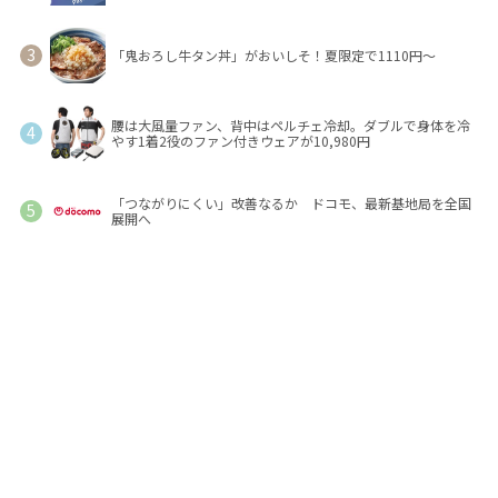
「鬼おろし牛タン丼」がおいしそ！夏限定で1110円～
腰は大風量ファン、背中はペルチェ冷却。ダブルで身体を冷
やす1着2役のファン付きウェアが10,980円
「つながりにくい」改善なるか ドコモ、最新基地局を全国
展開へ