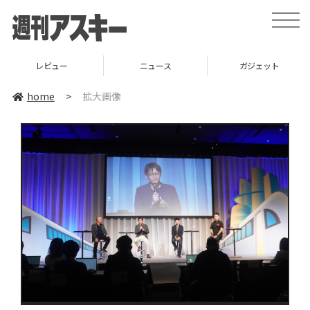
toggle
naviga
レビュー
ニュース
ガジェット
home
>
拡大画像