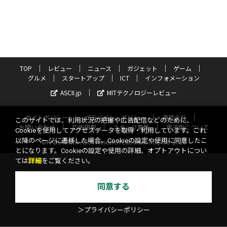
TOP
レビュー
ニュース
ガジェット
ゲーム
グルメ
スタートアップ
ICT
インフォメーション
ASCII.jp
MITテクノロジーレビュー
サイトポリシー
プライバシーポリシー
運営会社
このサイトでは、利用状況の把握や広告配信などのために、
お問い合わせ
広告掲載
スタッフ募集
電子版について
Cookieを使用してアクセスデータを取得・利用しています。これ
以降のページに遷移した場合、Cookieの設定や使用に同意したこ
©KADOKAWA ASCII Research Laboratories, Inc. 2026
とになります。Cookieの設定や使用の詳細、オプトアウトについ
ては
詳細
をご覧ください。
同意する
＞プライバシーポリシー