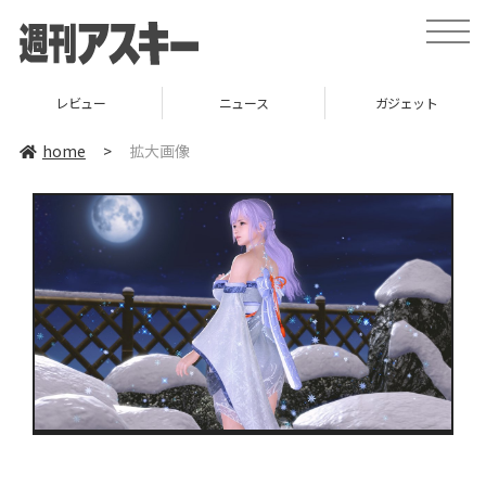
toggle
naviga
レビュー
ニュース
ガジェット
home
>
拡大画像