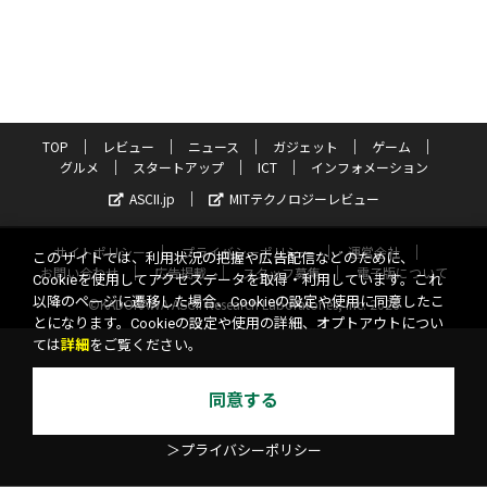
TOP
レビュー
ニュース
ガジェット
ゲーム
グルメ
スタートアップ
ICT
インフォメーション
ASCII.jp
MITテクノロジーレビュー
サイトポリシー
プライバシーポリシー
運営会社
このサイトでは、利用状況の把握や広告配信などのために、
お問い合わせ
広告掲載
スタッフ募集
電子版について
Cookieを使用してアクセスデータを取得・利用しています。これ
以降のページに遷移した場合、Cookieの設定や使用に同意したこ
©KADOKAWA ASCII Research Laboratories, Inc. 2026
とになります。Cookieの設定や使用の詳細、オプトアウトについ
ては
詳細
をご覧ください。
同意する
＞プライバシーポリシー