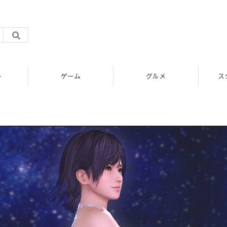
ト
ゲーム
グルメ
ス