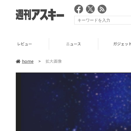
レビュー
ニュース
ガジェッ
home
>
拡大画像