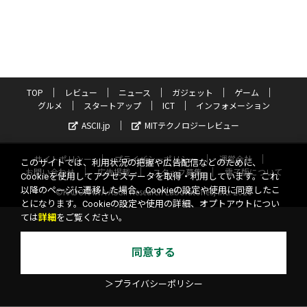
TOP
レビュー
ニュース
ガジェット
ゲーム
グルメ
スタートアップ
ICT
インフォメーション
ASCII.jp
MITテクノロジーレビュー
サイトポリシー
プライバシーポリシー
運営会社
このサイトでは、利用状況の把握や広告配信などのために、
お問い合わせ
広告掲載
スタッフ募集
電子版について
Cookieを使用してアクセスデータを取得・利用しています。これ
以降のページに遷移した場合、Cookieの設定や使用に同意したこ
©KADOKAWA ASCII Research Laboratories, Inc. 2026
とになります。Cookieの設定や使用の詳細、オプトアウトについ
ては
詳細
をご覧ください。
同意する
＞プライバシーポリシー