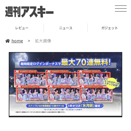
toggle
naviga
レビュー
ニュース
ガジェット
home
>
拡大画像