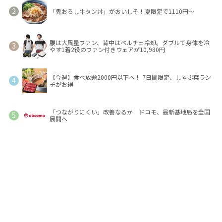
「鬼おろし牛タン丼」がおいしそ！夏限定で1110円～
腰は大風量ファン、背中はペルチェ冷却。ダブルで身体を冷
やす1着2役のファン付きウェアが10,980円
【今週】食べ放題2000円以下へ！ 7日間限定、しゃぶ葉ラン
チがお得
「つながりにくい」改善なるか ドコモ、最新基地局を全国
展開へ