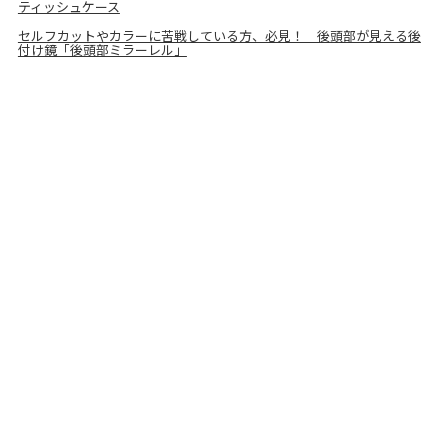
ティッシュケース
セルフカットやカラーに苦戦している方、必見！ 後頭部が見える後
付け鏡「後頭部ミラーレル」