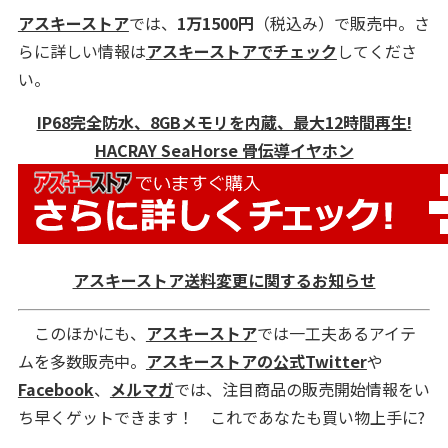
アスキーストア
では、
1万1500円
（税込み）で販売中。さ
らに詳しい情報は
アスキーストアでチェック
してくださ
い。
IP68完全防水、8GBメモリを内蔵、最大12時間再生!
HACRAY SeaHorse 骨伝導イヤホン
アスキーストア送料変更に関するお知らせ
このほかにも、
アスキーストア
では一工夫あるアイテ
ムを多数販売中。
アスキーストアの公式Twitter
や
Facebook
、
メルマガ
では、注目商品の販売開始情報をい
ち早くゲットできます！ これであなたも買い物上手に?