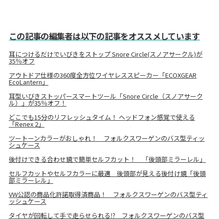
この記事の編集者は以下の記事をオススメしています
耳につけるだけでいびきをストップ Snore Circle(スノアサークル)が
35％オフ
アウトドア仕様の360度全方位ワイヤレススピーカー「ECOXGEAR
EcoLantern」
耳型いびきストッパースマートツール「Snore Circle（スノアサーク
ル）」が35％オフ！
どこでも15分のリフレッシュタイム！ ヘッドフォン感覚で使える
「Renex 2」
ツートーンカラーがおしゃれ！ フォルクスワーゲンのバス型ティッ
シュケース
後付けできる合わせ鏡で簡単セルフカット！ 「後頭部ミラーレル」
セルフカットやセルフカラーに最適 後頭部が見える後付け鏡「後頭
部ミラーレル」
VW公認の商品化許諾取得済商品！ フォルクスワーゲンのバス型ティ
ッシュケース
タイヤが回転して手で走らせられる⁉ フォルクスワーゲンのバス型