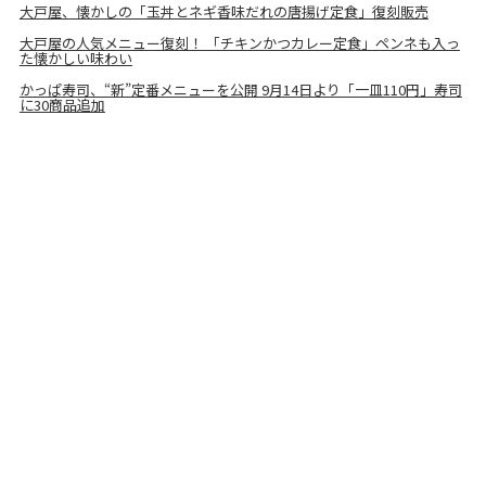
大戸屋、懐かしの「玉丼とネギ香味だれの唐揚げ定食」復刻販売
大戸屋の人気メニュー復刻！ 「チキンかつカレー定食」ペンネも入っ
た懐かしい味わい
かっぱ寿司、“新”定番メニューを公開 9月14日より「一皿110円」寿司
に30商品追加