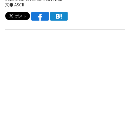
文● ASCII