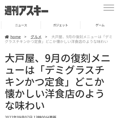
t
o
g
g
l
ニュース
ガジェット
ゲーム
e
n
a
home
>
グルメ
>
大戸屋、9月の復刻メニューは「デミ
v
グラスチキンかつ定食」どこか懐かしい洋食店のような味わい
i
g
a
大戸屋、9月の復刻メニ
t
i
o
ューは「デミグラスチ
n
キンかつ定食」どこか
懐かしい洋食店のよう
な味わい
2022年09月07日 13時00分更新