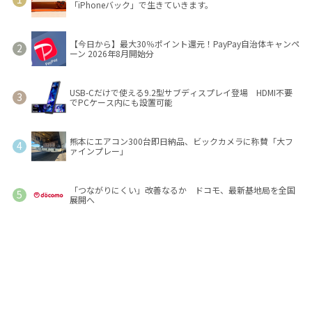
「iPhoneバック」で生きていきます。
【今日から】最大30％ポイント還元！PayPay自治体キャンペ
ーン 2026年8月開始分
USB-Cだけで使える9.2型サブディスプレイ登場 HDMI不要
でPCケース内にも設置可能
熊本にエアコン300台即日納品、ビックカメラに称賛「大フ
ァインプレー」
「つながりにくい」改善なるか ドコモ、最新基地局を全国
展開へ