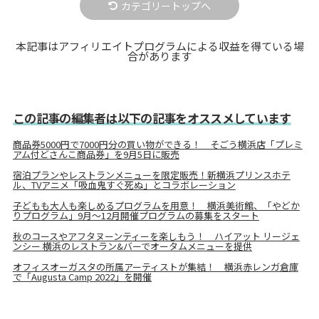
カテゴリートップへ
本記事はアフィリエイトプログラムによる収益を得ている場
合があります
この記事の編集者は以下の記事をオススメしています
商品券5000円で7000円分の買い物ができる！ そごう横浜店「プレミ
アム付どさんこ商品券」を9月5日に販売
宿泊プランやレストランメニューを限定販売！新横浜プリンスホテ
ル、TVアニメ「吸血鬼すぐ死ぬ」とコラボレーション
子どもも大人も楽しめるプログラムを用意！ 横浜美術館、「やどか
りプログラム」9月～12月開催プログラムの募集をスタート
秋のコースやアフタヌーンティーを楽しもう！ ハイアット リージェ
ンシー 横浜のレストラン&バーでオータムメニューを提供
オフィスオーガスタの所属アーティストが集結！ 横浜赤レンガ倉庫
で「Augusta Camp 2022」を開催