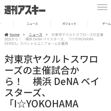
t
o
g
g
l
ニュース
ガジェット
ゲーム
e
n
a
home
>
ニュース
>
対東京ヤクルトスワローズの主催
v
試合から！ 横浜 DeNA ベイスターズ、「I☆YOKOHAMA
i
SERIES」スペシャルユニフォームを着用
g
a
t
対東京ヤクルトスワロ
i
o
n
ーズの主催試合か
ら！ 横浜 DeNA ベイ
スターズ、
「I☆YOKOHAMA