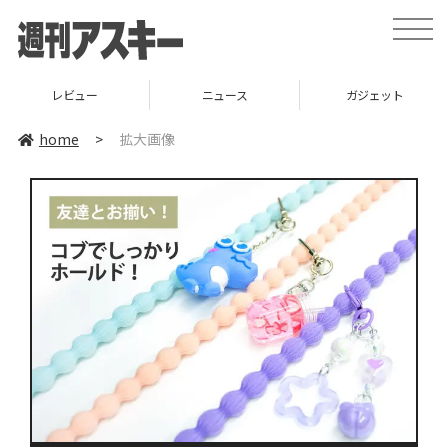
toggle
naviga
レビュー
ニュース
ガジェット
home
>
拡大画像