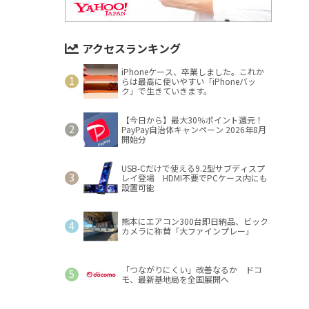
アクセスランキング
iPhoneケース、卒業しました。これか
らは最高に使いやすい「iPhoneバッ
ク」で生きていきます。
【今日から】最大30％ポイント還元！
PayPay自治体キャンペーン 2026年8月
開始分
USB-Cだけで使える9.2型サブディスプ
レイ登場 HDMI不要でPCケース内にも
設置可能
熊本にエアコン300台即日納品、ビック
カメラに称賛「大ファインプレー」
「つながりにくい」改善なるか ドコ
モ、最新基地局を全国展開へ