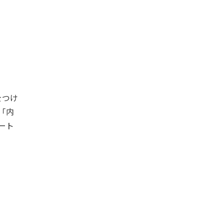
をつけ
「内
ート