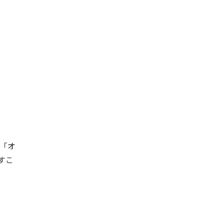
r「オ
すこ