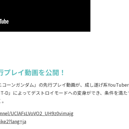
行プレイ動画を公開！
ニコーンガンダム」の先行プレイ動画が、成し遂げ系YouTube
T-D」によってデストロイモードへの変身ができ、条件を満た
く。
annel/UClAFsLVoVO2_UH9z0vimajg
ike2?lang=ja