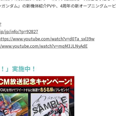
ガンダム」の新機体紹介PVや、4周年の新オープニングムー
定
jp/jp/info/?p=92827
https://www.youtube.com/watch?v=d0Ta_sxl39w
://www.youtube.com/watch?v=mqM3JLNyAdE
ン！」実施中！