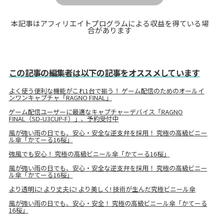
本記事はアフィリエイトプログラムによる収益を得ている場
合があります
この記事の編集者は以下の記事をオススメしています
よく使う便利な機能がこれ1台で揃う！ ゲーム配信のためのオールイ
ンワンキャプチャ「RAGNO FINAL」
ゲーム配信ユーザーに最適なキャプチャーデバイス「RAGNO
FINAL（SD-U3CUP-F）」、予約受付中
風が強い雨の日でも、安心・安全な逆支弁を採用！ 究極の高級ビニー
ル傘「かてーる16桜」
強風でも安心！ 究極の高級ビニール傘「かてーる16桜」
風が強い雨の日でも、安心・安全な逆支弁を採用！ 究極の高級ビニー
ル傘「かてーる16桜」
より透明に! より丈夫に! より美しく! 技術が生んだ究極ビニール傘
風が強い雨の日でも、安心・安全！ 究極の高級ビニール傘「かてーる
16桜」