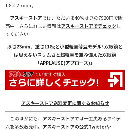
1.8×2.7mm。
アスキーストア
では、ただいま40％オフの7920円で販
売中。さらに詳しい情報は
アスキーストアでチェック
し
てください。
厚さ23mm、重さ118gと小型軽量薄型モデル! 双眼鏡と
は思えないスリムさと超軽量を兼ね備えた双眼鏡
「APPLAUSE(アプローズ)」
アスキーストア送料変更に関するお知らせ
このほかにも、
アスキーストア
では一工夫あるアイテ
ムを多数販売中。
アスキーストアの公式Twitter
や