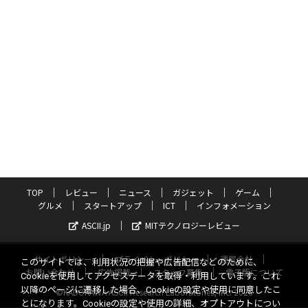
TOP
レビュー
ニュース
ガジェット
ゲーム
グルメ
スタートアップ
ICT
インフォメーション
ASCII.jp
MITテクノロジーレビュー
サイトポリシー
プライバシーポリシー
運営会社
このサイトでは、利用状況の把握や広告配信などのために、
お問い合わせ
広告掲載
スタッフ募集
電子版について
Cookieを使用してアクセスデータを取得・利用しています。これ
以降のページに遷移した場合、Cookieの設定や使用に同意したこ
©KADOKAWA ASCII Research Laboratories, Inc. 2026
とになります。Cookieの設定や使用の詳細、オプトアウトについ