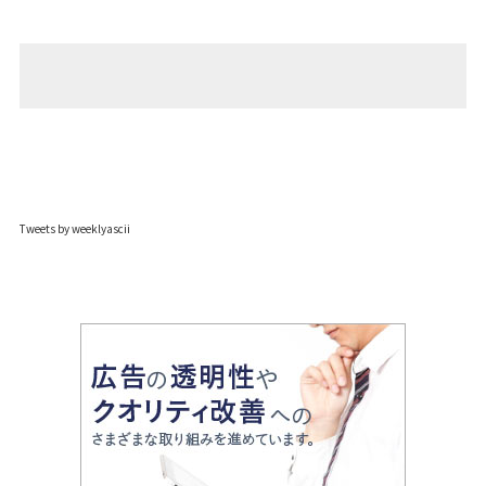
Tweets by weeklyascii