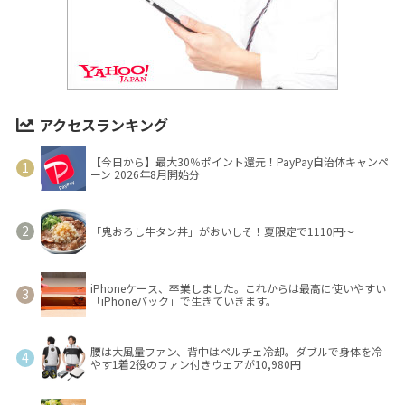
アクセスランキング
【今日から】最大30％ポイント還元！PayPay自治体キャンペ
ーン 2026年8月開始分
「鬼おろし牛タン丼」がおいしそ！夏限定で1110円～
iPhoneケース、卒業しました。これからは最高に使いやすい
「iPhoneバック」で生きていきます。
腰は大風量ファン、背中はペルチェ冷却。ダブルで身体を冷
やす1着2役のファン付きウェアが10,980円