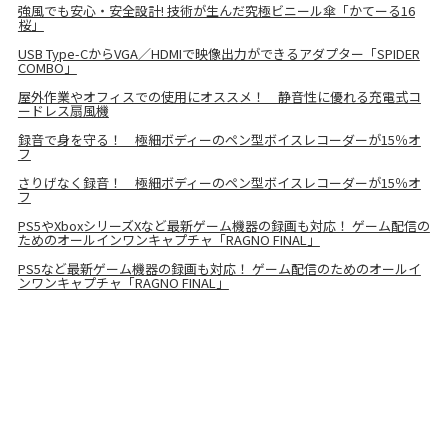
強風でも安心・安全設計! 技術が生んだ究極ビニール傘「かてーる16
桜」
USB Type-CからVGA／HDMIで映像出力ができるアダプター「SPIDER
COMBO」
屋外作業やオフィスでの使用にオススメ！ 静音性に優れる充電式コ
ードレス扇風機
録音で身を守る！ 極細ボディーのペン型ボイスレコーダーが15％オ
フ
さりげなく録音！ 極細ボディーのペン型ボイスレコーダーが15％オ
フ
PS5やXboxシリーズXなど最新ゲーム機器の録画も対応！ ゲーム配信の
ためのオールインワンキャプチャ「RAGNO FINAL」
PS5など最新ゲーム機器の録画も対応！ ゲーム配信のためのオールイ
ンワンキャプチャ「RAGNO FINAL」