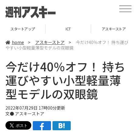
t
o
g
g
l
スタートアップ
ICT
アスキーストア
e
n
a
home
>
アスキーストア
>
今だけ40％オフ！ 持ち運び
v
やすい小型軽量薄型モデルの双眼鏡
i
g
a
今だけ40％オフ！ 持ち
t
i
o
運びやすい小型軽量薄
n
型モデルの双眼鏡
2022年07月29日 17時00分更新
文●
アスキーストア