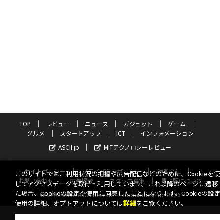
TOP
レビュー
ニュース
ガジェット
ゲーム
グルメ
スタートアップ
ICT
インフォメーション
ASCII.jp
MITテクノロジーレビュー
サイトポリシー
プライバシーポリシー
運営会社
このサイトでは、利用状況の把握や広告配信などのために、Cookieを
お問い合わせ
広告掲載
スタッフ募集
電子版について
してアクセスデータを取得・利用しています。これ以降のページに遷移
た場合、Cookieの設定や使用に同意したことになります。Cookieの設
©KADOKAWA ASCII Research Laboratories, Inc. 2026
使用の詳細、オプトアウトについては
詳細
をご覧ください。