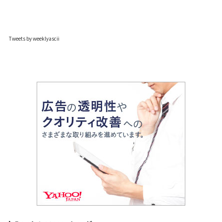
Tweets by weeklyascii