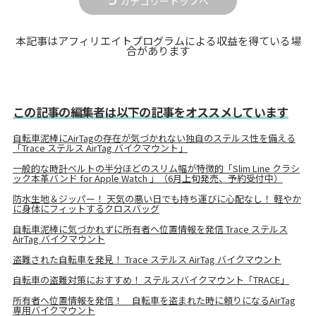
カテゴリートップへ
本記事はアフィリエイトプログラムによる収益を得ている場
合があります
この記事の編集者は以下の記事をオススメしています
自転車泥棒にAirTagの存在が気づかれない独自のステルス性を備える
「Trace ステルス AirTag バイクマウント」
一般的な時計ベルトの半分ほどのスリム幅が特徴的「Slim Line クラシ
ック本革バンド for Apple Watch 」（6月上旬発売、予約受付中）
防水生地＆ジッパー！ 天気の悪い日でも持ち運びに心配なし！ 軽やか
に身体にフィットするクロスバッグ
自転車泥棒に気づかれずに所有者へ位置情報を発信 Trace ステルス
AirTag バイクマウント
盗難された自転車を発見！ Trace ステルス AirTag バイクマウント
自転車の盗難対策におすすめ！ ステルスバイクマウント「TRACE」
所有者へ位置情報を発信！ 自転車を盗まれた時に頼りになるAirTag
専用バイクマウント