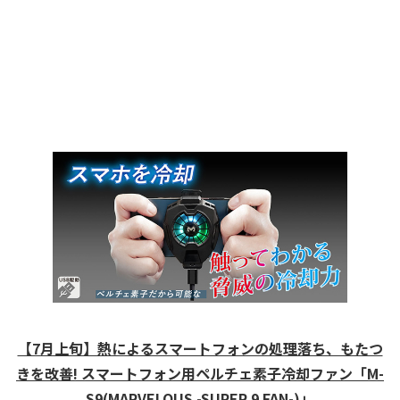
【7月上旬】熱によるスマートフォンの処理落ち、もたつ
きを改善! スマートフォン用ペルチェ素子冷却ファン「M-
S9(MARVELOUS -SUPER 9 FAN-)」