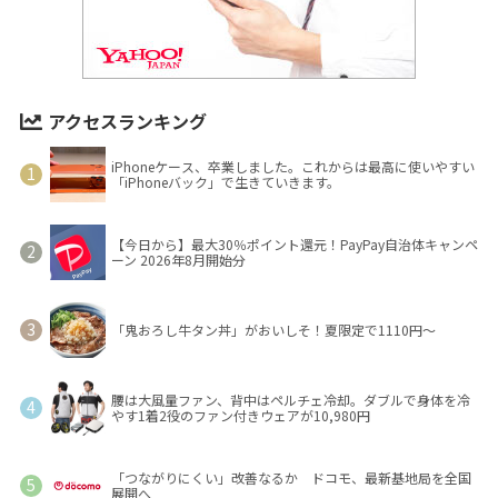
アクセスランキング
iPhoneケース、卒業しました。これからは最高に使いやすい
「iPhoneバック」で生きていきます。
【今日から】最大30％ポイント還元！PayPay自治体キャンペ
ーン 2026年8月開始分
「鬼おろし牛タン丼」がおいしそ！夏限定で1110円～
腰は大風量ファン、背中はペルチェ冷却。ダブルで身体を冷
やす1着2役のファン付きウェアが10,980円
「つながりにくい」改善なるか ドコモ、最新基地局を全国
展開へ