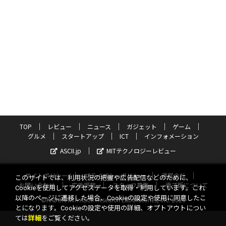
TOP
レビュー
ニュース
ガジェット
ゲーム
グルメ
スタートアップ
ICT
インフォメーション
ASCII.jp
MITテクノロジーレビュー
サイトポリシー
プライバシーポリシー
運営会社
このサイトでは、利用状況の把握や広告配信などのために、
お問い合わせ
広告掲載
スタッフ募集
電子版について
Cookieを使用してアクセスデータを取得・利用しています。これ
以降のページに遷移した場合、Cookieの設定や使用に同意したこ
©KADOKAWA ASCII Research Laboratories, Inc. 2026
とになります。Cookieの設定や使用の詳細、オプトアウトについ
ては
詳細
をご覧ください。