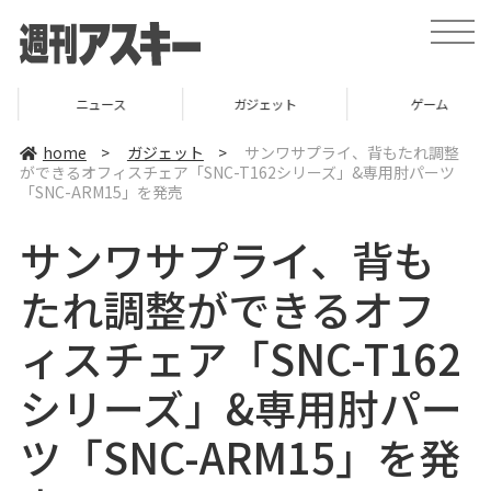
t
o
g
g
l
ニュース
ガジェット
ゲーム
e
n
a
home
>
ガジェット
>
サンワサプライ、背もたれ調整
v
ができるオフィスチェア「SNC-T162シリーズ」&専用肘パーツ
i
「SNC-ARM15」を発売
g
a
t
サンワサプライ、背も
i
o
n
たれ調整ができるオフ
ィスチェア「SNC-T162
シリーズ」&専用肘パー
ツ「SNC-ARM15」を発