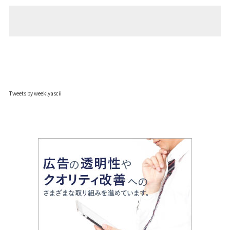
Tweets by weeklyascii