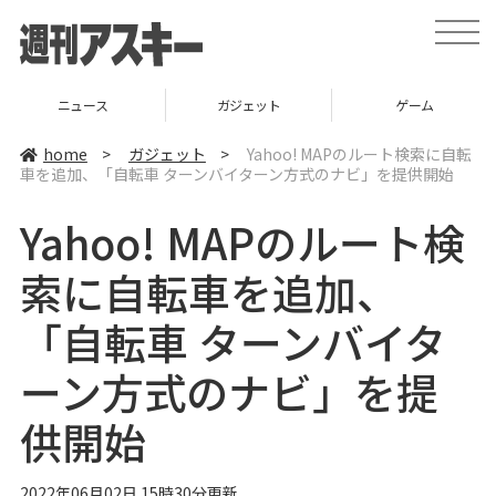
t
o
g
g
l
ニュース
ガジェット
ゲーム
e
n
a
home
>
ガジェット
>
Yahoo! MAPのルート検索に自転
v
車を追加、「自転車 ターンバイターン方式のナビ」を提供開始
i
g
a
Yahoo! MAPのルート検
t
i
o
索に自転車を追加、
n
「自転車 ターンバイタ
ーン方式のナビ」を提
供開始
2022年06月02日 15時30分更新