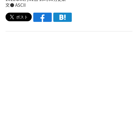
文● ASCII