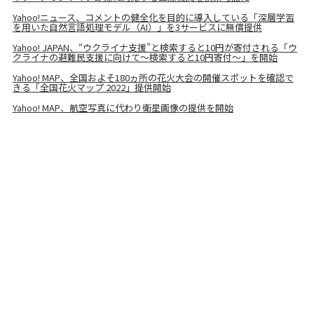
Yahoo!ニュース、コメントの健全化を目的に導入している「深層学習
を用いた自然言語処理モデル（AI）」を3サービスに無償提供
Yahoo! JAPAN、“ウクライナ支援”と検索すると10円が寄付される「ウ
クライナの避難民支援に向けて～検索すると10円寄付～」を開始
Yahoo! MAP、全国およそ180ヵ所の花火大会の開催スポットを確認で
きる「全国花火マップ 2022」提供開始
Yahoo! MAP、航空写真に代わり衛星画像の提供を開始