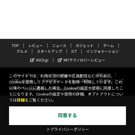
TOP
レビュー
ニュース
ガジェット
ゲーム
グルメ
スタートアップ
ICT
インフォメーション
ASCII.jp
MITテクノロジーレビュー
サイトポリシー
プライバシーポリシー
運営会社
このサイトでは、利用状況の把握や広告配信などのために、
お問い合わせ
広告掲載
スタッフ募集
電子版について
Cookieを使用してアクセスデータを取得・利用しています。これ
以降のページに遷移した場合、Cookieの設定や使用に同意したこ
©KADOKAWA ASCII Research Laboratories, Inc. 2026
とになります。Cookieの設定や使用の詳細、オプトアウトについ
ては
詳細
をご覧ください。
同意する
＞プライバシーポリシー