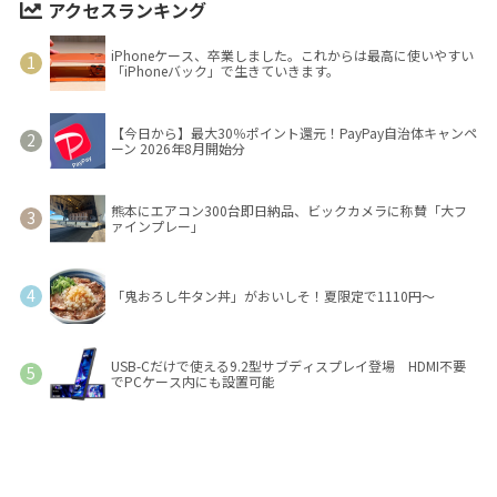
アクセスランキング
iPhoneケース、卒業しました。これからは最高に使いやすい
「iPhoneバック」で生きていきます。
【今日から】最大30％ポイント還元！PayPay自治体キャンペ
ーン 2026年8月開始分
熊本にエアコン300台即日納品、ビックカメラに称賛「大フ
ァインプレー」
「鬼おろし牛タン丼」がおいしそ！夏限定で1110円～
USB-Cだけで使える9.2型サブディスプレイ登場 HDMI不要
でPCケース内にも設置可能