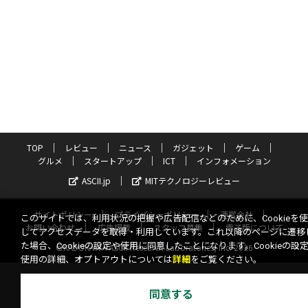
TOP
レビュー
ニュース
ガジェット
ゲーム
グルメ
スタートアップ
ICT
インフォメーション
ASCII.jp
MITテクノロジーレビュー
サイトポリシー
プライバシーポリシー
運営会社
このサイトでは、利用状況の把握や広告配信などのために、Cookieを
お問い合わせ
広告掲載
スタッフ募集
電子版について
してアクセスデータを取得・利用しています。これ以降のページに遷移
た場合、Cookieの設定や使用に同意したことになります。Cookieの設
©KADOKAWA ASCII Research Laboratories, Inc. 2026
使用の詳細、オプトアウトについては
詳細
をご覧ください。
同意する