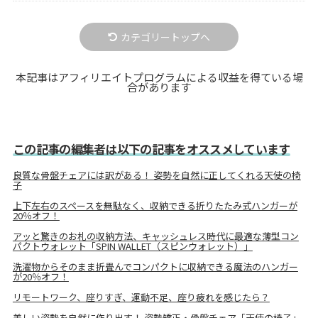
カテゴリートップへ
本記事はアフィリエイトプログラムによる収益を得ている場
合があります
この記事の編集者は以下の記事をオススメしています
良質な骨盤チェアには訳がある！ 姿勢を自然に正してくれる天使の椅
子
上下左右のスペースを無駄なく、収納できる折りたたみ式ハンガーが
20％オフ！
アッと驚きのお札の収納方法、キャッシュレス時代に最適な薄型コン
パクトウォレット「SPIN WALLET（スピンウォレット）」
洗濯物からそのまま折畳んでコンパクトに収納できる魔法のハンガー
が20％オフ！
リモートワーク、座りすぎ、運動不足、座り疲れを感じたら？
美しい姿勢を自然に作り出す！ 姿勢矯正・骨盤チェア「天使の椅子」