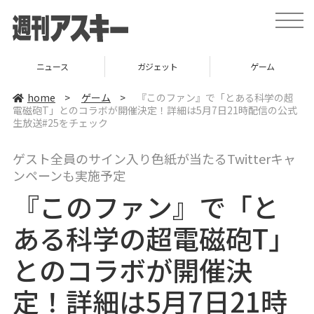
t
o
g
g
l
ニュース
ガジェット
ゲーム
e
n
a
home
>
ゲーム
>
『このファン』で「とある科学の超
v
電磁砲T」とのコラボが開催決定！詳細は5月7日21時配信の公式
i
生放送#25をチェック
g
a
t
i
ゲスト全員のサイン入り色紙が当たるTwitterキャ
o
ンペーンも実施予定
n
『このファン』で「と
ある科学の超電磁砲T」
とのコラボが開催決
定！詳細は5月7日21時