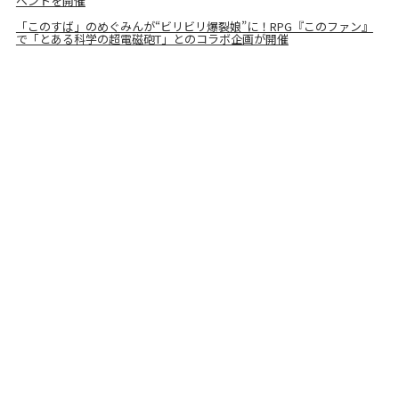
ベントを開催
「このすば」のめぐみんが“ビリビリ爆裂娘”に！RPG『このファン』
で「とある科学の超電磁砲T」とのコラボ企画が開催