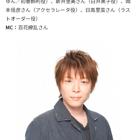
ゆん／初春飾利役）、新井里美さん（白井黒子役）、岡
本信彦さん（アクセラレータ役）、日高里菜さん（ラス
トオーダー役）
MC：
百花繚乱さん