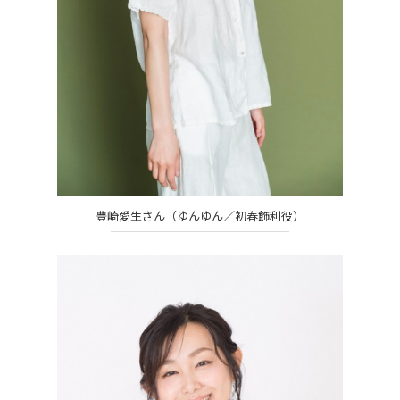
豊崎愛生さん（ゆんゆん／初春飾利役）