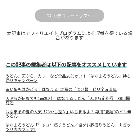
カテゴリートップへ
本記事はアフィリエイトプログラムによる収益を得ている場
合があります
この記事の編集者は以下の記事をオススメしています
うどん、天ぷら、カレーなど全品20％オフ！「はなまるうどん」持ち
帰りキャンペーン
追い飯もはかどる！はなまるに2種の「つけ麺」ピリ辛or濃厚
天ぷらが何度でも1品無料！ はなまるうどん「天ぷら定期券」38日間
有効
はなまるの夏の人気「冷やし担々」はじまるよ！ 専用“夏麺”のピリ辛
うどん
はなまるうどん「牛すき牛盛りうどん／塩ダレ豚盛りうどん」肉ガッ
ツリ肉肉フェア!!