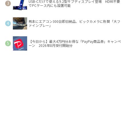
USB-Cだけで使える9.2型サブディスプレイ登場 HDMI不要
でPCケース内にも設置可能
熊本にエアコン300台即日納品、ビックカメラに称賛「大フ
ァインプレー」
【今日から】最大4万円分お得な「PayPay商品券」キャンペ
ーン 2026年8月受付開始分