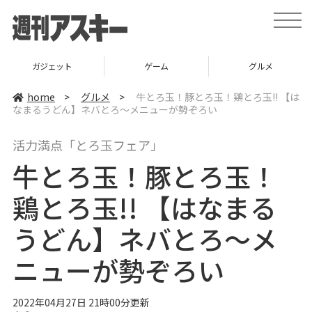
t
o
g
g
l
ガジェット
ゲーム
グルメ
e
n
a
home
>
グルメ
>
牛とろ玉！豚とろ玉！鶏とろ玉!! 【は
v
なまるうどん】ネバとろ～メニューが勢ぞろい
i
g
a
活力満点「とろ玉フェア」
t
i
牛とろ玉！豚とろ玉！
o
n
鶏とろ玉!! 【はなまる
うどん】ネバとろ～メ
ニューが勢ぞろい
2022年04月27日 21時00分更新