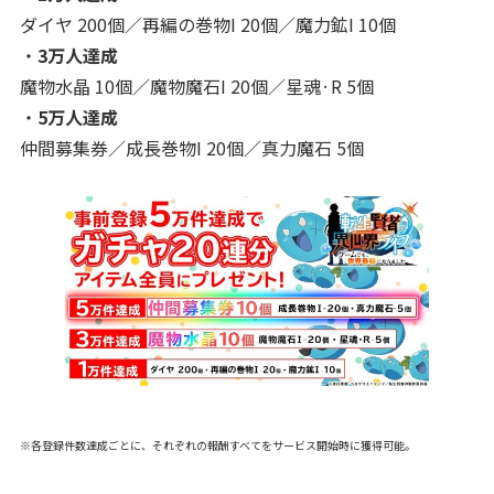
ダイヤ 200個／再編の巻物I 20個／魔力鉱I 10個
・
3万人達成
魔物水晶 10個／魔物魔石I 20個／星魂·R 5個
・
5万人達成
仲間募集券／成長巻物I 20個／真力魔石 5個
※各登録件数達成ごとに、それぞれの報酬すべてをサービス開始時に獲得可能。