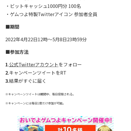
・ビットキャッシュ1000円分 100名
・ゲムつよ特製Twitterアイコン 参加者全員
■期間
2022年4月22日12時～5月8日23時59分
■参加方法
1
.
公式Twitterアカウント
をフォロー
2
.キャンペーンツイートをRT
3
.結果がすぐに届く
※キャンペーンツイートは期間中、毎日投稿される。
※キャンペーンには毎日1度だけ参加が可能。