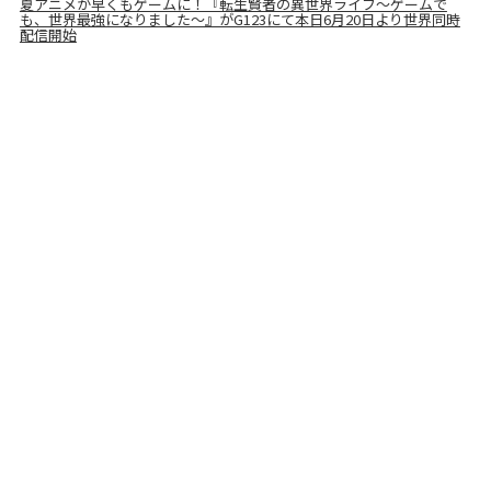
夏アニメが早くもゲームに！『転生賢者の異世界ライフ～ゲームで
も、世界最強になりました～』がG123にて本日6月20日より世界同時
配信開始