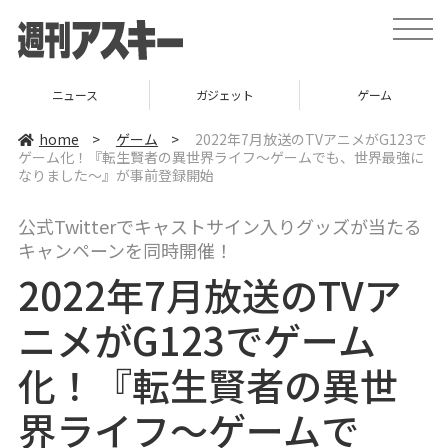
t
o
g
g
l
ニュース
ガジェット
ゲーム
e
n
a
home
>
ゲーム
>
2022年7月放送のTVアニメがG123で
v
ゲーム化！『転生賢者の異世界ライフ～ゲームでも、世界最強に
i
なりました～』が事前登録開始
g
a
t
i
公式Twitterでキャストサイン入りグッズが当たる
o
キャンペーンを同時開催！
n
2022年7月放送のTVア
ニメがG123でゲーム
化！『転生賢者の異世
界ライフ～ゲームで