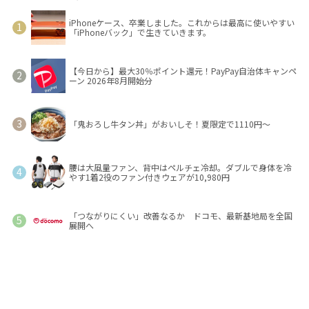
iPhoneケース、卒業しました。これからは最高に使いやすい
「iPhoneバック」で生きていきます。
【今日から】最大30％ポイント還元！PayPay自治体キャンペ
ーン 2026年8月開始分
「鬼おろし牛タン丼」がおいしそ！夏限定で1110円～
腰は大風量ファン、背中はペルチェ冷却。ダブルで身体を冷
やす1着2役のファン付きウェアが10,980円
「つながりにくい」改善なるか ドコモ、最新基地局を全国
展開へ