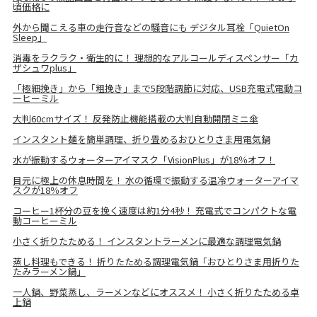
頃価格に
外から聞こえる車の走行音などの騒音にも デジタル耳栓「QuietOn
Sleep」
消毒をラクラク・衛生的に！ 理想的なアルコールディスペンサー「カ
ザシュワplus」
「極細挽き」から「粗挽き」まで5段階調節に対応、USB充電式電動コ
ーヒーミル
大判60cmサイズ！ 反発防止機能搭載の大判自動開閉ミニ傘
インスタント麺を簡単調理、折り畳めるおひとりさま用電気鍋
水が振動するウォーターアイマスク「VisionPlus」が18％オフ！
目元に極上の休息時間を！ 水の循環で振動する温冷ウォーターアイマ
スクが18％オフ
コーヒー1杯分の豆を挽く速度は約1分4秒！ 充電式でコンパクトな電
動コーヒーミル
小さく折りたためる！ インスタントラーメンに最適な調理電気鍋
蒸し料理もできる！ 折りたためる調理電気鍋「おひとりさま用折りた
たみラーメン鍋」
一人鍋、野菜蒸し、ラーメンなどにオススメ！ 小さく折りたためる卓
上鍋