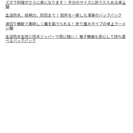
ズボラ料理がさらに楽になります！ 半分のサイズに折りたためる卓上
鍋
生活防水、収納力、防犯まで！ 短所を一新した渾身のバックパック
湯切り機能で美味しく麺を茹でられる！ 折り畳みタイプの卓上ラーメ
ン鍋
生活防水生地と防水ジッパーで雨に強い！ 電子機器も安心して持ち運
べるバックパック