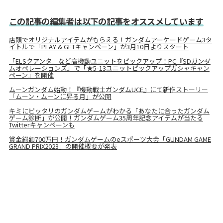
この記事の編集者は以下の記事をオススメしています
店頭でオリジナルアイテムがもらえる！ガンダムアーケードゲーム3タ
イトルで「PLAY & GETキャンペーン」が3月10日よりスタート
「ELSクアンタ」など高機動ユニットをピックアップ！PC『SDガンダ
ムオペレーションズ』で「★5-13ユニットピックアップガシャキャン
ペーン」を開催
ムーンガンダム始動！『機動戦士ガンダムUCE』にて新作ストーリー
「ムーン・ムーンに昇る月」が公開
キミにピッタリのガンダムゲームがわかる「あなたに合ったガンダム
ゲーム診断」が公開！ガンダムゲーム35周年記念アイテムが当たる
Twitterキャンペーンも
賞金総額700万円！ガンダムゲームのeスポーツ大会「GUNDAM GAME
GRAND PRIX2023」の開催概要が発表