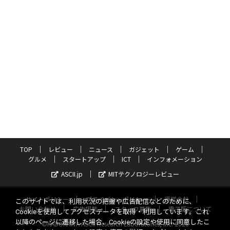
TOP
レビュー
ニュース
ガジェット
ゲーム
グルメ
スタートアップ
ICT
インフォメーション
ASCII.jp
MITテクノロジーレビュー
サイトポリシー
プライバシーポリシー
運営会社
このサイトでは、利用状況の把握や広告配信などのために、
お問い合わせ
広告掲載
スタッフ募集
電子版について
Cookieを使用してアクセスデータを取得・利用しています。これ
以降のページに遷移した場合、Cookieの設定や使用に同意したこ
©KADOKAWA ASCII Research Laboratories, Inc. 2026