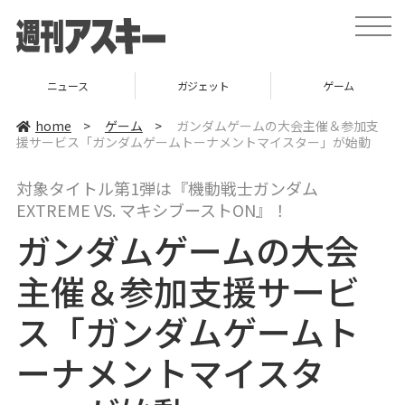
t
o
g
g
l
ニュース
ガジェット
ゲーム
e
n
a
home
>
ゲーム
>
ガンダムゲームの大会主催＆参加支
v
援サービス「ガンダムゲームトーナメントマイスター」が始動
i
g
a
対象タイトル第1弾は『機動戦士ガンダム
t
i
EXTREME VS. マキシブーストON』！
o
n
ガンダムゲームの大会
主催＆参加支援サービ
ス「ガンダムゲームト
ーナメントマイスタ