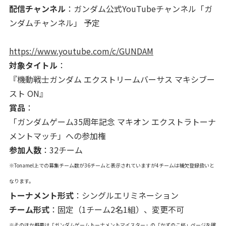
配信チャンネル
：ガンダム公式YouTubeチャンネル「ガ
ンダムチャンネル」 予定
https://www.youtube.com/c/GUNDAM
対象タイトル
：
『機動戦士ガンダム エクストリームバーサス マキシブー
スト ON』
賞品
：
「ガンダムゲーム35周年記念 マキオン エクストラトーナ
メントマッチ」への参加権
参加人数
：32チーム
※Tonamel上での募集チーム数が36チームと表示されていますが4チームは補欠登録扱いと
なります。
トーナメント形式
：シングルエリミネーション
チーム形式
：固定（1チーム2名1組）、変更不可
※そのほか概要は「ガンダムゲームトーナメントマイスター」の「かずのこ杯」ページを確