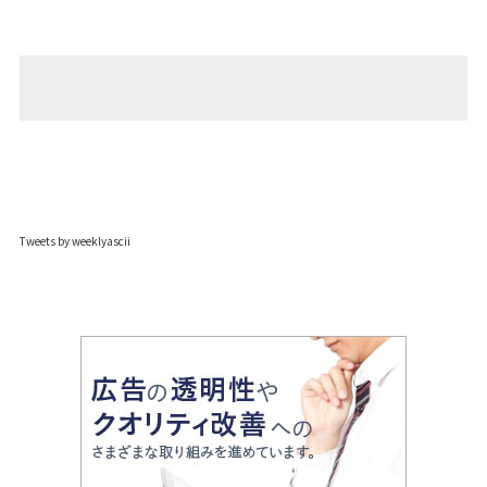
Tweets by weeklyascii