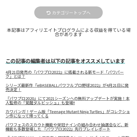
カテゴリートップへ
本記事はアフィリエイトプログラムによる収益を得ている場
合があります
この記事の編集者は以下の記事をオススメしています
4月21日発売の『パワプロ2022』に搭載される新モード「パワパー
ク」とは？
シリーズ最新作『eBASEBALLパワフルプロ野球2022』が4月21日に発
売決定！
『パワプロ2020』にて2021シーズンへの無料アップデートが実施！本
人監修の「覚醒ダルビッシュ」も登場!!
カワバンガ！ゲーム版「Teenage Mutant Ninja Turtles」がコレクショ
ン作になって帰ってくる
パワフェスのスカウト機能や栄冠ナインの組み合わせ抽選会など、新
機能も多数登場した 『パワプロ2022』先行プレイレポート