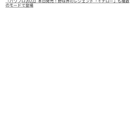
『パワプロ2022』本日発売！野球界のレジェンド「イチロー」も複数
のモードで登場