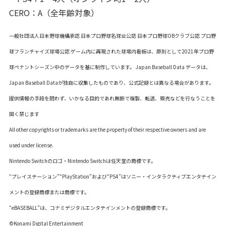
CERO：A（全年齢対象）
一般社団法人日本野球機構承認 日本プロ野球名球会公認 日本プロ野球OBクラブ公認 プロ野
球フランチャイズ球場公認 ゲーム内に再現された球場内看板は、原則として2021年プロ野
球ペナントシーズン中のデータを基に制作しています。 Japan Baseball Data データは、
Japan Baseball Dataが独自に収集したものであり、公式記録とは異なる場合があります。
提供情報の手段を問わず、いかなる目的であれ無断で複製、転送、販売などを行なうことを
固く禁じます
All other copyrights or trademarks are the property of their respective owners and are
used under license.
Nintendo Switchのロゴ・Nintendo Switchは任天堂の商標です。
“プレイステーション”“PlayStation”および“PS4”はソニー・インタラクティブエンタテイン
メントの登録商標または商標です。
“eBASEBALL”は、コナミデジタルエンタテインメントの登録商標です。
©Konami Digital Entertainment