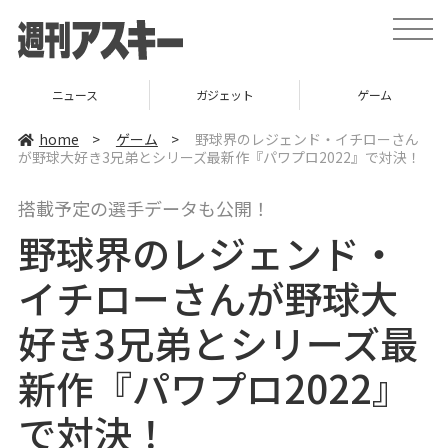
t
o
g
g
l
ニュース
ガジェット
ゲーム
e
n
a
home
>
ゲーム
>
野球界のレジェンド・イチローさん
v
が野球大好き3兄弟とシリーズ最新作『パワプロ2022』で対決！
i
g
a
搭載予定の選手データも公開！
t
i
野球界のレジェンド・
o
n
イチローさんが野球大
好き3兄弟とシリーズ最
新作『パワプロ2022』
で対決！