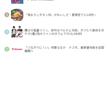
「鬼おろし牛タン丼」がおいしそ！夏限定で1110円～
腰は大風量ファン、背中はペルチェ冷却。ダブルで身体を冷
やす1着2役のファン付きウェアが10,980円
「つながりにくい」改善なるか ドコモ、最新基地局を全国
展開へ