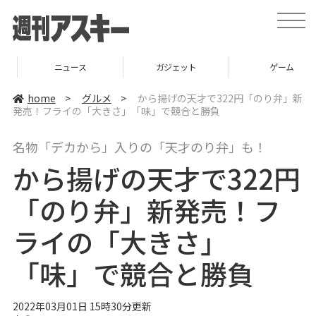
t
o
g
g
l
ニュース
ガジェット
ゲーム
e
n
a
home
>
グルメ
>
から揚げの天才で322円「のり弁」新
v
発売！フライの「大きさ」「味」で競合と勝負
i
g
a
名物「デカから」入りの「天才のり弁」も！
t
i
から揚げの天才で322円
o
n
「のり弁」新発売！フ
ライの「大きさ」
「味」で競合と勝負
2022年03月01日 15時30分更新