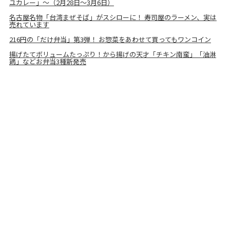
ユカレー」～（2月28日～3月6日）
名古屋名物「台湾まぜそば」がスシローに！ 寿司屋のラーメン、実は
売れています
216円の「だけ弁当」第3弾！ お惣菜をあわせて買ってもワンコイン
揚げたてボリュームたっぷり！から揚げの天才「チキン南蛮」「油淋
鶏」などお弁当3種新発売