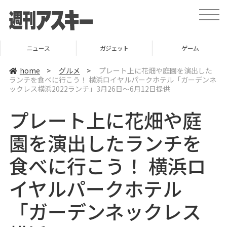
t
o
g
g
l
ニュース
ガジェット
ゲーム
e
n
a
home
>
グルメ
>
プレート上に花畑や庭園を演出した
v
ランチを食べに行こう！ 横浜ロイヤルパークホテル「ガーデンネ
i
ックレス横浜2022ランチ」3月26日～6月12日提供
g
a
t
プレート上に花畑や庭
i
o
n
園を演出したランチを
食べに行こう！ 横浜ロ
イヤルパークホテル
「ガーデンネックレス