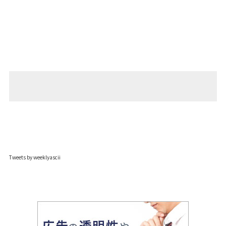
Tweets by weeklyascii