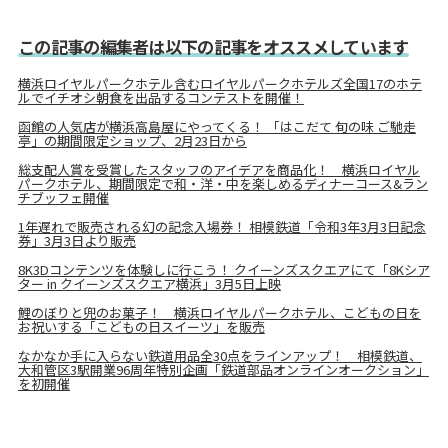
この記事の編集者は以下の記事をオススメしています
横浜ロイヤルパークホテル含むロイヤルパークホテルズ全国17のホテ
ルでイチオシ朝食を出品するコンテストを開催！
函館の人気店が横浜高島屋にやってくる！ 「はこだて 旬の味 ご馳走
亭」の期間限定ショップ、2月23日から
総支配人賞を受賞したスタッフのアイデアを商品化！ 横浜ロイヤル
パークホテル、期間限定で和・洋・中を楽しめるディナーコース&ラン
チブッフェ開催
1年遅れで販売される幻の記念入場券！ 相模鉄道「令和3年3月3日記念
券」3月3日より販売
8K3Dコンテンツを体験しに行こう！ クイーンズスクエアにて「8Kシア
ター in クイーンズスクエア横浜」3月5日上映
鯉のぼりと兜のお菓子！ 横浜ロイヤルパークホテル、こどもの日を
お祝いする「こどもの日スイーツ」を販売
なかなか手に入らない鉄道用品全30点をラインアップ！ 相模鉄道、
大和管区3駅開業96周年特別企画「鉄道部品オンラインオークション」
を初開催