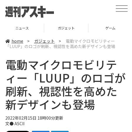
t
o
g
g
l
ニュース
ガジェット
ゲーム
e
n
a
home
>
ガジェット
>
電動マイクロモビリティー
v
「LUUP」のロゴが刷新、視認性を高めた新デザインも登場
i
g
a
電動マイクロモビリテ
t
i
o
ィー「LUUP」のロゴが
n
刷新、視認性を高めた
新デザインも登場
2022年02月15日 18時00分更新
文● ASCII