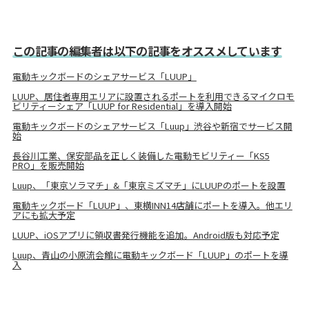
この記事の編集者は以下の記事をオススメしています
電動キックボードのシェアサービス「LUUP」
LUUP、居住者専用エリアに設置されるポートを利用できるマイクロモ
ビリティーシェア「LUUP for Residential」を導入開始
電動キックボードのシェアサービス「Luup」渋谷や新宿でサービス開
始
長谷川工業、保安部品を正しく装備した電動モビリティー「KS5
PRO」を販売開始
Luup、「東京ソラマチ」&「東京ミズマチ」にLUUPのポートを設置
電動キックボード「LUUP」、東横INN14店舗にポートを導入。他エリ
アにも拡大予定
LUUP、iOSアプリに領収書発行機能を追加。Android版も対応予定
Luup、青山の小原流会館に電動キックボード「LUUP」のポートを導
入