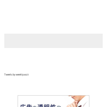
Tweets by weeklyascii