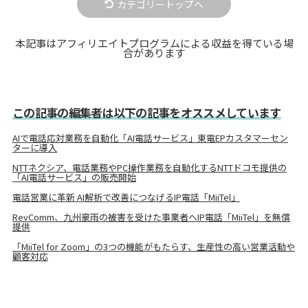
カテゴリートップへ
本記事はアフィリエイトプログラムによる収益を得ている場
合があります
この記事の編集者は以下の記事をオススメしています
AIで電話応対業務を自動化「AI電話サービス」東電EPカスタマーセン
ターに導入
NTTネクシア、電話業務やPC操作業務を自動化するNTTドコモ提供の
「AI電話サービス」の販売開始
電話営業に革新 AI解析で改善につなげるIP電話「MiiTel」
RevComm、九州豪雨の被害を受けた事業者へIP電話「MiiTel」を無償
提供
「MiiTel for Zoom」の3つの機能がもたらす、生産性の高い営業活動や
顧客対応