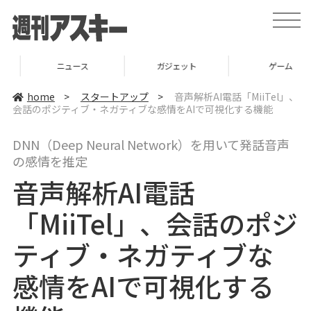
t
o
g
g
l
ニュース
ガジェット
ゲーム
e
n
a
home
>
スタートアップ
>
音声解析AI電話「MiiTel」、
v
会話のポジティブ・ネガティブな感情をAIで可視化する機能
i
g
a
DNN（Deep Neural Network）を用いて発話音声
t
i
の感情を推定
o
n
音声解析AI電話
「MiiTel」、会話のポジ
ティブ・ネガティブな
感情をAIで可視化する