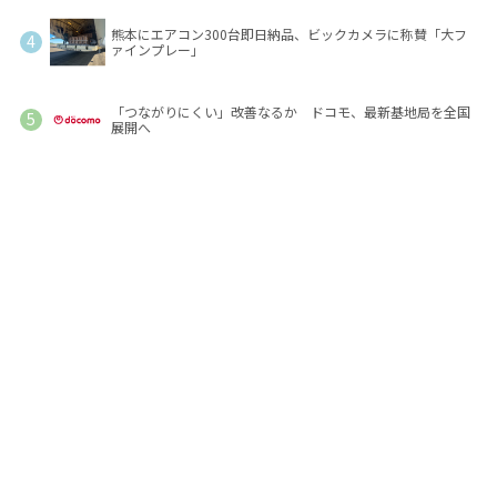
熊本にエアコン300台即日納品、ビックカメラに称賛「大フ
ァインプレー」
「つながりにくい」改善なるか ドコモ、最新基地局を全国
展開へ