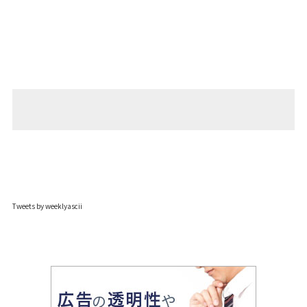
Tweets by weeklyascii