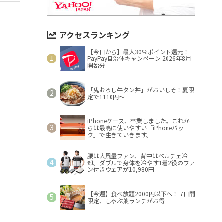
アクセスランキング
【今日から】最大30％ポイント還元！
PayPay自治体キャンペーン 2026年8月
開始分
「鬼おろし牛タン丼」がおいしそ！夏限
定で1110円～
iPhoneケース、卒業しました。これか
らは最高に使いやすい「iPhoneバッ
ク」で生きていきます。
腰は大風量ファン、背中はペルチェ冷
却。ダブルで身体を冷やす1着2役のファ
ン付きウェアが10,980円
【今週】食べ放題2000円以下へ！ 7日間
限定、しゃぶ葉ランチがお得