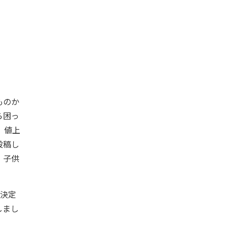
ものか
ら困っ
、値上
投稿し
。子供
容決定
しまし