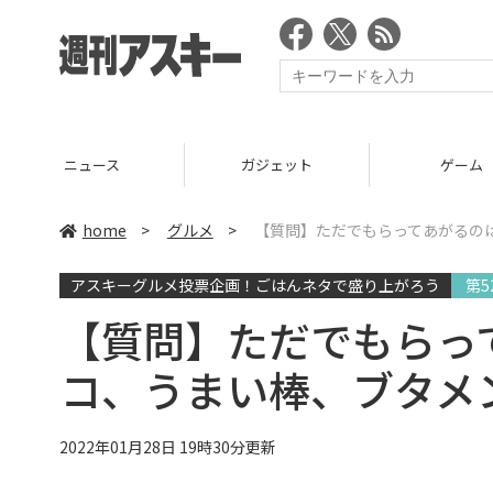
ニュース
ガジェット
ゲーム
home
>
グルメ
>
【質問】ただでもらってあがるの
アスキーグルメ投票企画！ごはんネタで盛り上がろう
第5
【質問】ただでもらっ
コ、うまい棒、ブタメ
2022年01月28日 19時30分更新