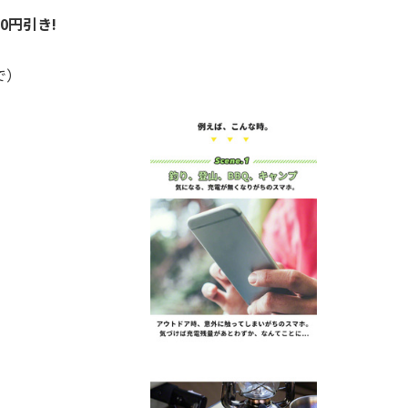
00円引き!
で）