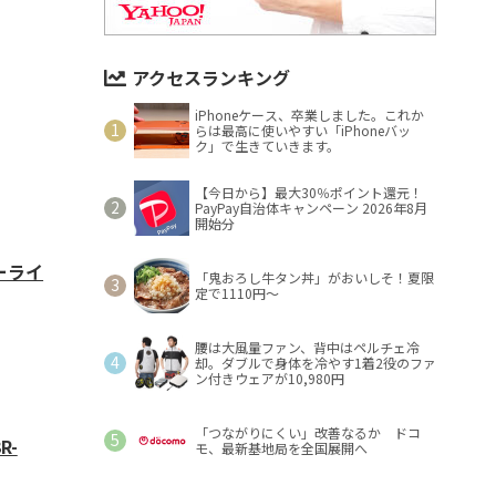
アクセスランキング
iPhoneケース、卒業しました。これか
らは最高に使いやすい「iPhoneバッ
ク」で生きていきます。
【今日から】最大30％ポイント還元！
PayPay自治体キャンペーン 2026年8月
開始分
ーライ
「鬼おろし牛タン丼」がおいしそ！夏限
定で1110円～
腰は大風量ファン、背中はペルチェ冷
却。ダブルで身体を冷やす1着2役のファ
ン付きウェアが10,980円
「つながりにくい」改善なるか ドコ
R-
モ、最新基地局を全国展開へ