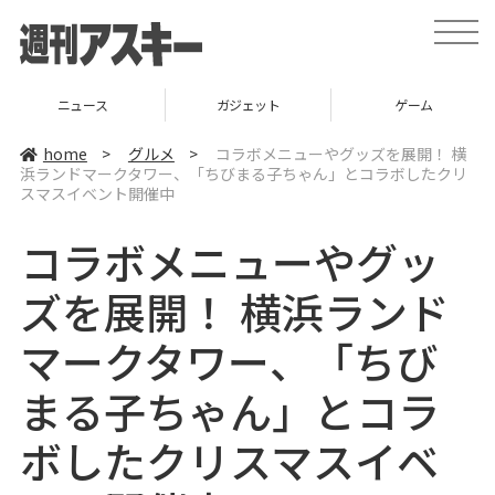
t
o
g
g
l
ニュース
ガジェット
ゲーム
e
n
a
home
>
グルメ
>
コラボメニューやグッズを展開！ 横
v
浜ランドマークタワー、「ちびまる子ちゃん」とコラボしたクリ
i
スマスイベント開催中
g
a
t
コラボメニューやグッ
i
o
n
ズを展開！ 横浜ランド
マークタワー、「ちび
まる子ちゃん」とコラ
ボしたクリスマスイベ