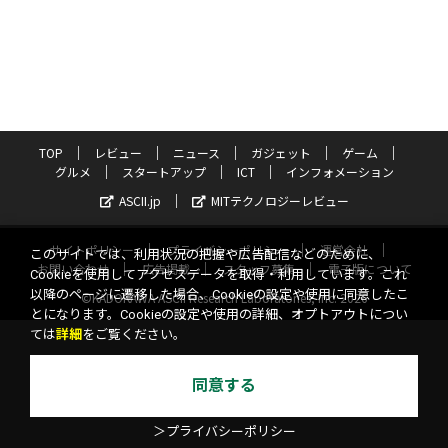
TOP
レビュー
ニュース
ガジェット
ゲーム
グルメ
スタートアップ
ICT
インフォメーション
ASCII.jp
MITテクノロジーレビュー
サイトポリシー
プライバシーポリシー
運営会社
このサイトでは、利用状況の把握や広告配信などのために、
お問い合わせ
広告掲載
スタッフ募集
電子版について
Cookieを使用してアクセスデータを取得・利用しています。これ
以降のページに遷移した場合、Cookieの設定や使用に同意したこ
©KADOKAWA ASCII Research Laboratories, Inc. 2026
とになります。Cookieの設定や使用の詳細、オプトアウトについ
ては
詳細
をご覧ください。
同意する
＞プライバシーポリシー