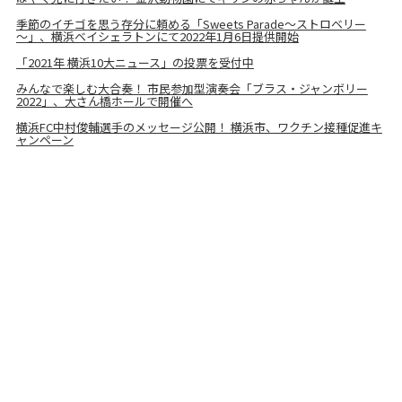
季節のイチゴを思う存分に頼める「Sweets Parade～ストロベリー
～」、横浜ベイシェラトンにて2022年1月6日提供開始
「2021年 横浜10大ニュース」の投票を受付中
みんなで楽しむ大合奏！ 市民参加型演奏会「ブラス・ジャンボリー
2022」、大さん橋ホールで開催へ
横浜FC中村俊輔選手のメッセージ公開！ 横浜市、ワクチン接種促進キ
ャンペーン