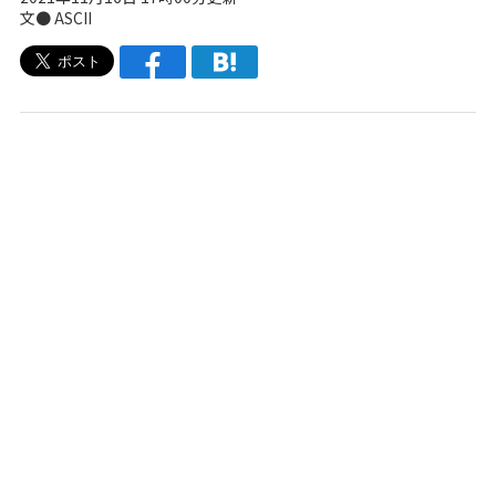
文● ASCII