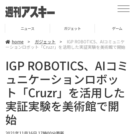
t
o
g
g
l
ニュース
ガジェット
ゲーム
e
n
a
home
>
ガジェット
>
IGP ROBOTICS、AIコミュニケ
v
ーションロボット「Cruzr」を活用した実証実験を美術館で開始
i
g
a
IGP ROBOTICS、AIコミ
t
i
o
ュニケーションロボッ
n
ト「Cruzr」を活用した
実証実験を美術館で開
始
2021年11月16日 17時00分更新