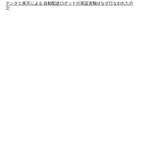
ホンダと楽天による 自動配送ロボットの実証実験はなぜ行なわれたの
か