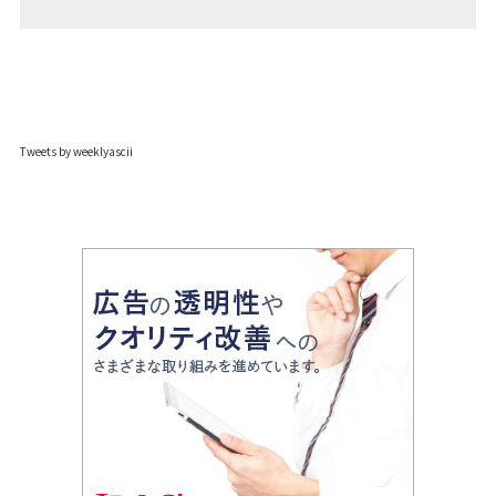
Tweets by weeklyascii