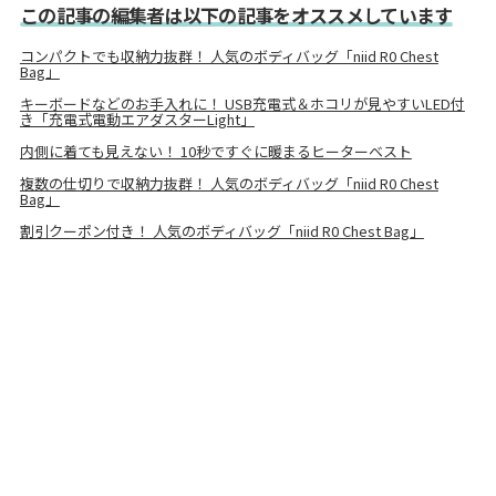
この記事の編集者は以下の記事をオススメしています
コンパクトでも収納力抜群！ 人気のボディバッグ「niid R0 Chest
Bag」
キーボードなどのお手入れに！ USB充電式＆ホコリが見やすいLED付
き「充電式電動エアダスターLight」
内側に着ても見えない！ 10秒ですぐに暖まるヒーターベスト
複数の仕切りで収納力抜群！ 人気のボディバッグ「niid R0 Chest
Bag」
割引クーポン付き！ 人気のボディバッグ「niid R0 Chest Bag」