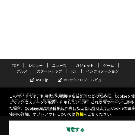
TOP
レビュー
ニュース
ガジェット
ゲーム
グルメ
スタートアップ
ICT
インフォメーション
ASCII.jp
MITテクノロジーレビュー
サイトポリシー
プライバシーポリシー
運営会社
このサイトでは、利用状況の把握や広告配信などのために、Cookieを
お問い合わせ
広告掲載
スタッフ募集
電子版について
してアクセスデータを取得・利用しています。これ以降のページに遷移
た場合、Cookieの設定や使用に同意したことになります。Cookieの設
©KADOKAWA ASCII Research Laboratories, Inc. 2026
使用の詳細、オプトアウトについては
詳細
をご覧ください。
同意する