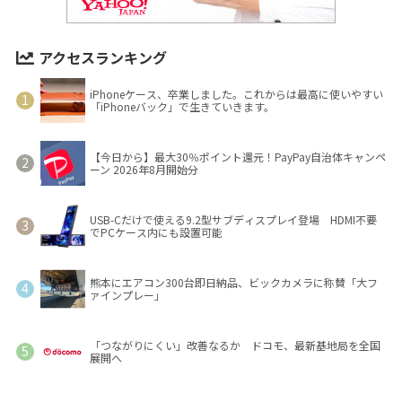
アクセスランキング
iPhoneケース、卒業しました。これからは最高に使いやすい
「iPhoneバック」で生きていきます。
【今日から】最大30％ポイント還元！PayPay自治体キャンペ
ーン 2026年8月開始分
USB-Cだけで使える9.2型サブディスプレイ登場 HDMI不要
でPCケース内にも設置可能
熊本にエアコン300台即日納品、ビックカメラに称賛「大フ
ァインプレー」
「つながりにくい」改善なるか ドコモ、最新基地局を全国
展開へ