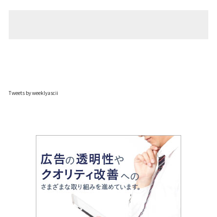
Tweets by weeklyascii