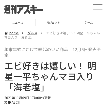
t
o
g
g
l
ニュース
ガジェット
ゲーム
e
n
a
home
>
グルメ
>
エビ好きは嬉しい！ 明星一平ちゃん
v
マヨ入り「海老塩」
i
g
a
年末年始にむけて縁起のいい商品 12月6日発売予
t
i
定
o
n
エビ好きは嬉しい！ 明
星一平ちゃんマヨ入り
「海老塩」
2021年11月09日 17時00分更新
文● ASCII