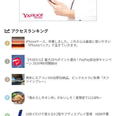
アクセスランキング
iPhoneケース、卒業しました。これからは最高に使いやすい
「iPhoneバック」で生きていきます。
【今日から】最大30％ポイント還元！PayPay自治体キャンペ
ーン 2026年8月開始分
熊本にエアコン300台即日納品、ビックカメラに称賛「大フ
ァインプレー」
「鬼おろし牛タン丼」がおいしそ！夏限定で1110円～
USB-Cだけで使える9.2型サブディスプレイ登場 HDMI不要