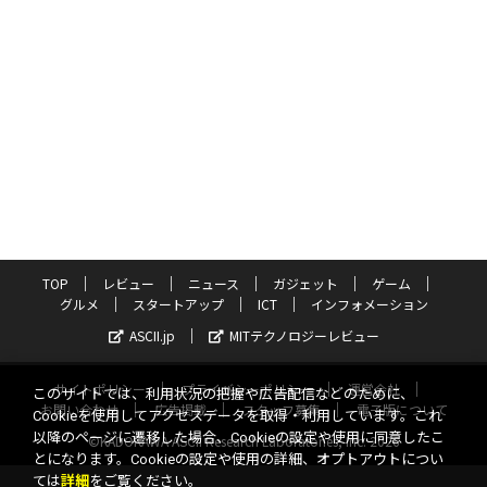
TOP
レビュー
ニュース
ガジェット
ゲーム
グルメ
スタートアップ
ICT
インフォメーション
ASCII.jp
MITテクノロジーレビュー
サイトポリシー
プライバシーポリシー
運営会社
このサイトでは、利用状況の把握や広告配信などのために、
お問い合わせ
広告掲載
スタッフ募集
電子版について
Cookieを使用してアクセスデータを取得・利用しています。これ
以降のページに遷移した場合、Cookieの設定や使用に同意したこ
©KADOKAWA ASCII Research Laboratories, Inc. 2026
とになります。Cookieの設定や使用の詳細、オプトアウトについ
ては
詳細
をご覧ください。