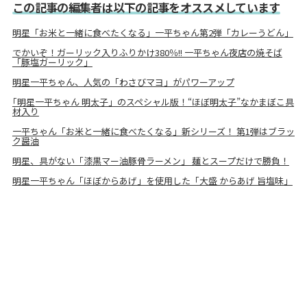
この記事の編集者は以下の記事をオススメしています
明星「お米と一緒に食べたくなる」一平ちゃん第2弾「カレーうどん」
でかいぞ！ガーリック入りふりかけ380％!! 一平ちゃん夜店の焼そば
「豚塩ガーリック」
明星一平ちゃん、人気の「わさびマヨ」がパワーアップ
｢明星一平ちゃん 明太子」のスペシャル版！“ほぼ明太子”なかまぼこ具
材入り
一平ちゃん「お米と一緒に食べたくなる」新シリーズ！ 第1弾はブラッ
ク醤油
明星、具がない「漆黒マー油豚骨ラーメン」 麺とスープだけで勝負！
明星一平ちゃん「ほぼからあげ」を使用した「大盛 からあげ 旨塩味」