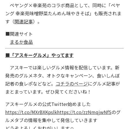
ペヤング×幸楽苑のコラボ商品として、同時に「ペヤ
ング 幸楽苑味噌野菜たんめん味やきそば」も販売されま
す（
関連記事
）。
■関連サイト
まるか食品
■「アスキーグルメ」やってます
アスキーでは楽しいグルメ情報を配信しています。新
発売のグルメネタ、オトクなキャンペーン、食いしんぼ
記者の食レポなどなど。
コチラのページ
にグルメ記事が
まとまっています。ぜひ見てくださいね！
アスキーグルメの公式Twitter始めました
https://t.co/MXrBXKpslk
https://t.co/zzNmqjwNfS
のグ
ルメタブの情報を集中して発信していきます
どうぞよろしくおねがいします☺️