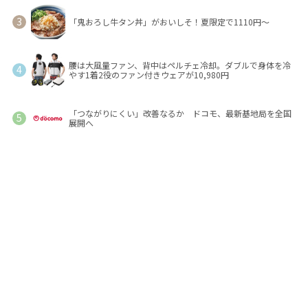
「鬼おろし牛タン丼」がおいしそ！夏限定で1110円～
腰は大風量ファン、背中はペルチェ冷却。ダブルで身体を冷
やす1着2役のファン付きウェアが10,980円
「つながりにくい」改善なるか ドコモ、最新基地局を全国
展開へ