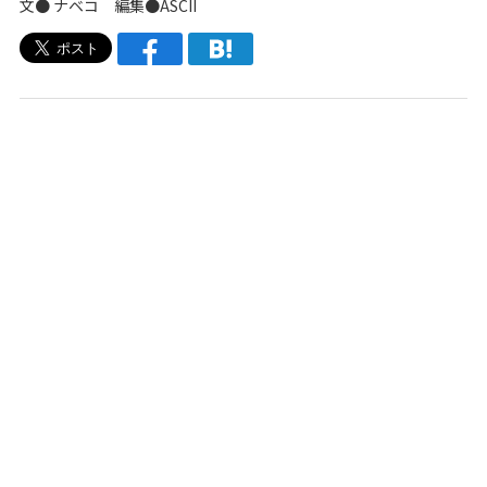
文●
ナベコ
編集●ASCII