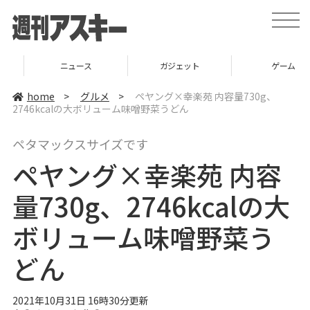
t
o
g
g
l
ニュース
ガジェット
ゲーム
e
n
a
home
>
グルメ
>
ペヤング×幸楽苑 内容量730g、
v
2746kcalの大ボリューム味噌野菜うどん
i
g
a
ペタマックスサイズです
t
i
ペヤング×幸楽苑 内容
o
n
量730g、2746kcalの大
ボリューム味噌野菜う
どん
2021年10月31日 16時30分更新