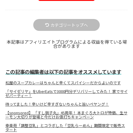
カテゴリートップへ
本記事はアフィリエイトプログラムによる収益を得ている場
合があります
この記事の編集者は以下の記事をオススメしています
松屋のスープカレーはちゃんと辛くてスパイシーだからよいのです
「サイゼリヤ」をUberEatsで3000円分デリバリーしてみた！ 家でサイ
ゼパーティー！
待ってました！辛いけど辛すぎないちゃんと旨いペヤング！
【sponsored】 「すし銚子丸」45周年！ 本まぐろ大トロが特価、生サ
ーモン大切りが登場と今だけお値打ちキャンペーン
幸楽苑「調整豆乳」とコラボした「豆乳らーめん」期間限定で販売ス
タート