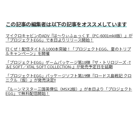
この記事の編集者は以下の記事をオススメしています
マイクロキャビンのADV『は～りぃふぉっくす（PC-6001mkII版）』が
「プロジェクトEGG」で本日よりリリース開始！
行くぜ！配信タイトル1000本突破！「プロジェクトEGG、夏のトリプ
ルキャンペーン」を開催
「プロジェクトEGG」ゲームパッケージ第18弾『ザ・トリロジーズ -T
＆E SOFT／XTAL SOFT COLLECTION-』が発売予定日を延期
「プロジェクトEGG」パッケージソフト第19弾『ロードス島戦記 クロ
ニクル（仮）』が発売決定!!
『ルーンマスター三国英傑伝（MSX2版）』が本日より「プロジェクト
EGG」で無料配信開始！