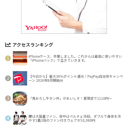
アクセスランキング
iPhoneケース、卒業しました。これからは最高に使いやすい
「iPhoneバック」で生きていきます。
【今日から】最大30％ポイント還元！PayPay自治体キャンペ
ーン 2026年8月開始分
「鬼おろし牛タン丼」がおいしそ！夏限定で1110円～
腰は大風量ファン、背中はペルチェ冷却。ダブルで身体を冷
やす1着2役のファン付きウェアが10,980円