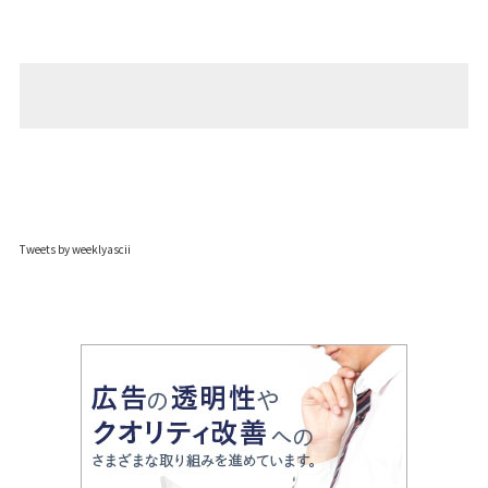
Tweets by weeklyascii