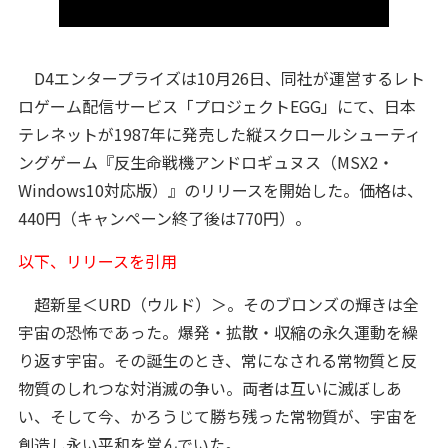
D4エンタープライズは10月26日、同社が運営するレト
ロゲーム配信サービス「プロジェクトEGG」にて、日本
テレネットが1987年に発売した縦スクロールシューティ
ングゲーム『反生命戦機アンドロギュヌス（MSX2・
Windows10対応版）』のリリースを開始した。価格は、
440円（キャンペーン終了後は770円）。
以下、リリースを引用
超新星＜URD（ウルド）＞。そのブロンズの輝きは全
宇宙の恐怖であった。爆発・拡散・収縮の永久運動を繰
り返す宇宙。その誕生のとき、常になされる常物質と反
物質のしれつな対消滅の争い。両者は互いに滅ぼしあ
い、そして今、かろうじて勝ち残った常物質が、宇宙を
創造し永い平和を営んでいた。