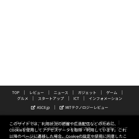
TOP
レビュー
ニュース
ガジェット
ゲーム
グルメ
スタートアップ
ICT
インフォメーション
ASCII.jp
MITテクノロジーレビュー
サイトポリシー
プライバシーポリシー
運営会社
このサイトでは、利用状況の把握や広告配信などのために、
お問い合わせ
広告掲載
スタッフ募集
電子版について
Cookieを使用してアクセスデータを取得・利用しています。これ
以降のページに遷移した場合、Cookieの設定や使用に同意したこ
©KADOKAWA ASCII Research Laboratories, Inc. 2026