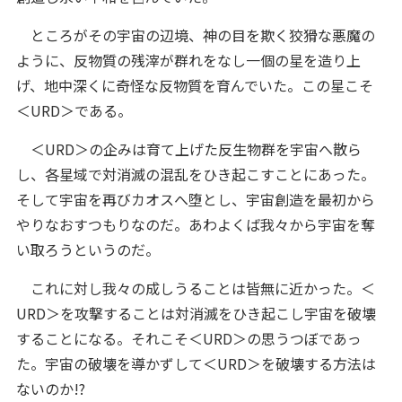
ところがその宇宙の辺境、神の目を欺く狡猾な悪魔の
ように、反物質の残滓が群れをなし一個の星を造り上
げ、地中深くに奇怪な反物質を育んでいた。この星こそ
＜URD＞である。
＜URD＞の企みは育て上げた反生物群を宇宙へ散ら
し、各星域で対消滅の混乱をひき起こすことにあった。
そして宇宙を再びカオスへ堕とし、宇宙創造を最初から
やりなおすつもりなのだ。あわよくば我々から宇宙を奪
い取ろうというのだ。
これに対し我々の成しうることは皆無に近かった。＜
URD＞を攻撃することは対消滅をひき起こし宇宙を破壊
することになる。それこそ＜URD＞の思うつぼであっ
た。宇宙の破壊を導かずして＜URD＞を破壊する方法は
ないのか!?