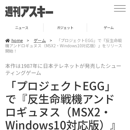
t
o
g
g
l
ニュース
ガジェット
ゲーム
e
n
a
home
>
ゲーム
>
「プロジェクトEGG」で『反生命戦
v
機アンドロギュヌス（MSX2・Windows10対応版）』をリリース
i
開始！
g
a
t
i
本作は1987年に日本テレネットが発売したシュー
o
ティングゲーム
n
「プロジェクトEGG」
で『反生命戦機アンド
ロギュヌス（MSX2・
Windows10対応版）』