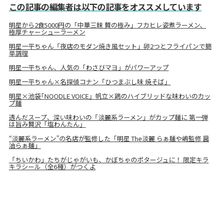
この記事の編集者は以下の記事をオススメしています
明星から2食5000円の「中華三昧 贅の極み」フカヒレ姿煮ラーメン、
極厚チャーシューラーメン
明星一平ちゃん「夜店のモダン焼き風セット」卵2つとフライパンで簡
単調理
明星一平ちゃん、人気の「わさびマヨ」がパワーアップ
明星一平ちゃん×名探偵コナン「ひつまぶし味 焼そば」
明星×池袋｢NOODLE VOICE」帆立×鶏のハイブリッドな味わいのカッ
プ麺
透んだスープ、深い味わいの「淡麗系ラーメン」がカップ麺に 第一弾
は旨み贅沢「塩わんたん」
“淡麗系ラーメン”の名店が監修した「明星 The淡麗 らぁ麺や嶋監修 醤
油らぁ麺」
「ちいかわ」たちがじゃがいも、かぼちゃのポタージュに！ 限定キラ
キラシール（全6種）がつくよ