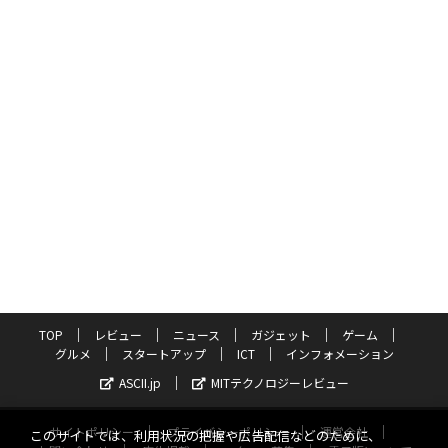
TOP
レビュー
ニュース
ガジェット
ゲーム
グルメ
スタートアップ
ICT
インフォメーション
ASCII.jp
MITテクノロジーレビュー
サイトポリシー
プライバシーポリシー
運営会社
このサイトでは、利用状況の把握や広告配信などのために、