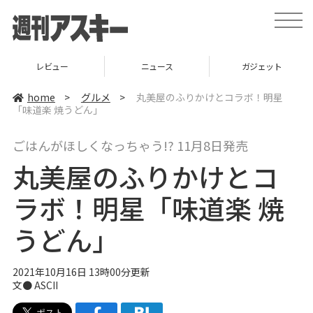
t
o
g
g
l
ニュース
ガジェット
ゲーム
e
n
a
home
>
グルメ
>
丸美屋のふりかけとコラボ！明星
v
「味道楽 焼うどん」
i
g
a
ごはんがほしくなっちゃう!? 11月8日発売
t
i
丸美屋のふりかけとコ
o
n
ラボ！明星「味道楽 焼
うどん」
2021年10月16日 13時00分更新
文● ASCII