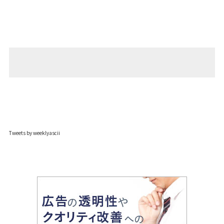
Tweets by weeklyascii