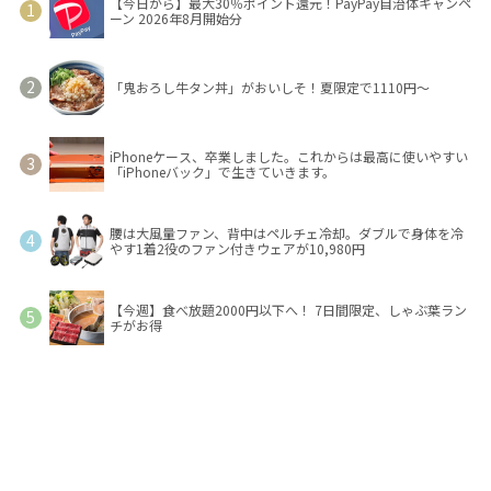
【今日から】最大30％ポイント還元！PayPay自治体キャンペ
ーン 2026年8月開始分
「鬼おろし牛タン丼」がおいしそ！夏限定で1110円～
iPhoneケース、卒業しました。これからは最高に使いやすい
「iPhoneバック」で生きていきます。
腰は大風量ファン、背中はペルチェ冷却。ダブルで身体を冷
やす1着2役のファン付きウェアが10,980円
【今週】食べ放題2000円以下へ！ 7日間限定、しゃぶ葉ラン
チがお得