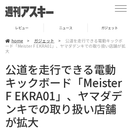
t
o
g
g
l
レビュー
ニュース
ガジェット
e
n
a
home
>
ガジェット
>
公道を走行できる電動キックボ
v
ード「Meister F EKRA01」、ヤマダデンキでの取り扱い店舗が拡
i
大
g
a
t
公道を走行できる電動
i
o
n
キックボード「Meister
F EKRA01」、ヤマダデ
ンキでの取り扱い店舗
が拡大