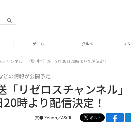
グルメ
スタートアップ
チャンネル」（増刊号）が、9月30日20時より配信決定！
などの情報が公開予定
送「リゼロスチャンネル」
日20時より配信決定！
文● Zenon／ASCII