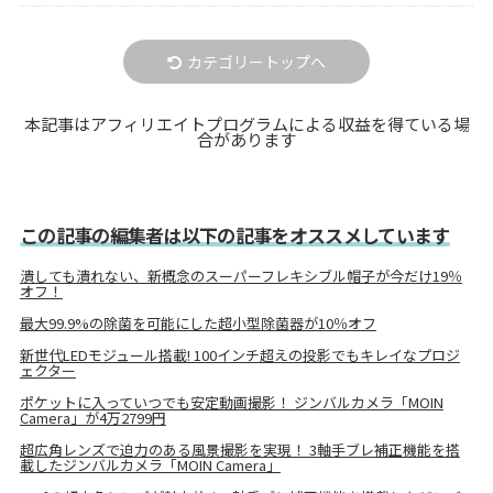
カテゴリートップへ
本記事はアフィリエイトプログラムによる収益を得ている場
合があります
この記事の編集者は以下の記事をオススメしています
潰しても潰れない、新概念のスーパーフレキシブル帽子が今だけ19％
オフ！
最大99.9%の除菌を可能にした超小型除菌器が10％オフ
新世代LEDモジュール搭載! 100インチ超えの投影でもキレイなプロジ
ェクター
ポケットに入っていつでも安定動画撮影！ ジンバルカメラ「MOIN
Camera」が4万2799円
超広角レンズで迫力のある風景撮影を実現！ 3軸手ブレ補正機能を搭
載したジンバルカメラ「MOIN Camera」