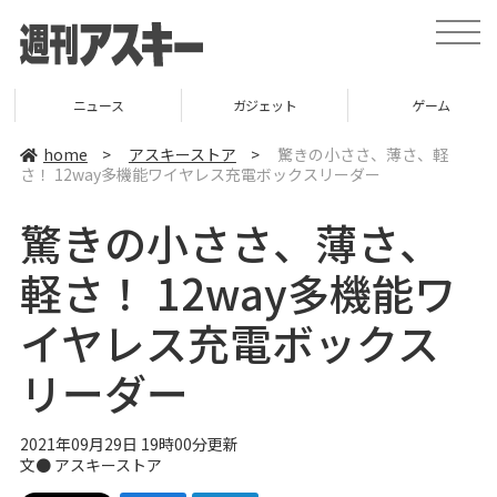
t
o
g
g
l
ニュース
ガジェット
ゲーム
e
n
a
home
>
アスキーストア
>
驚きの小ささ、薄さ、軽
v
さ！ 12way多機能ワイヤレス充電ボックスリーダー
i
g
a
驚きの小ささ、薄さ、
t
i
o
軽さ！ 12way多機能ワ
n
イヤレス充電ボックス
リーダー
2021年09月29日 19時00分更新
文●
アスキーストア