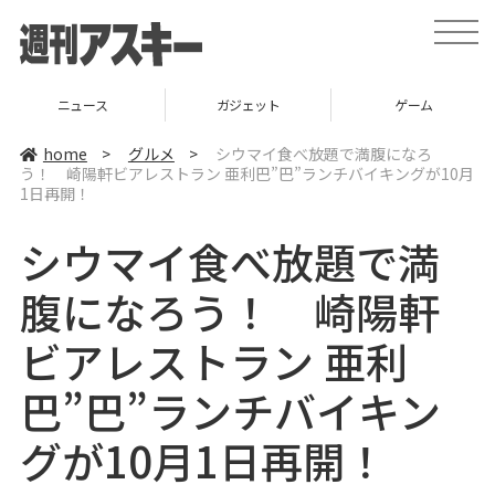
t
o
g
g
l
ニュース
ガジェット
ゲーム
e
n
a
home
>
グルメ
>
シウマイ食べ放題で満腹になろ
v
う！ 崎陽軒ビアレストラン 亜利巴”巴”ランチバイキングが10月
i
1日再開！
g
a
t
シウマイ食べ放題で満
i
o
n
腹になろう！ 崎陽軒
ビアレストラン 亜利
巴”巴”ランチバイキン
グが10月1日再開！