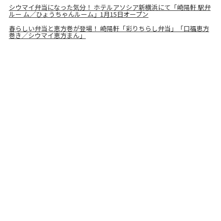
シウマイ弁当になった気分！ ホテルアソシア新横浜にて「崎陽軒 駅弁
ルー ム／ひょうちゃんルーム」1月15日オープン
春らしい弁当と恵方巻が登場！ 崎陽軒「彩りちらし弁当」「口福恵方
巻き／シウマイ恵方まん」