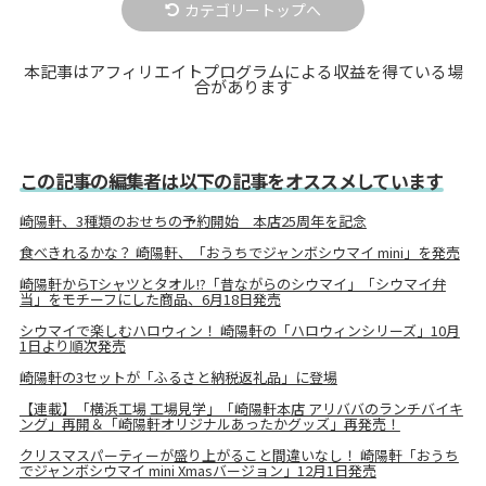
カテゴリートップへ
本記事はアフィリエイトプログラムによる収益を得ている場
合があります
この記事の編集者は以下の記事をオススメしています
崎陽軒、3種類のおせちの予約開始 本店25周年を記念
食べきれるかな？ 崎陽軒、「おうちでジャンボシウマイ mini」を発売
崎陽軒からTシャツとタオル!?「昔ながらのシウマイ」「シウマイ弁
当」をモチーフにした商品、6月18日発売
シウマイで楽しむハロウィン！ 崎陽軒の「ハロウィンシリーズ」10月
1日より順次発売
崎陽軒の3セットが「ふるさと納税返礼品」に登場
【連載】「横浜工場 工場見学」「崎陽軒本店 アリババのランチバイキ
ング」再開＆「崎陽軒オリジナルあったかグッズ」再発売！
クリスマスパーティーが盛り上がること間違いなし！ 崎陽軒「おうち
でジャンボシウマイ mini Xmasバージョン」12月1日発売