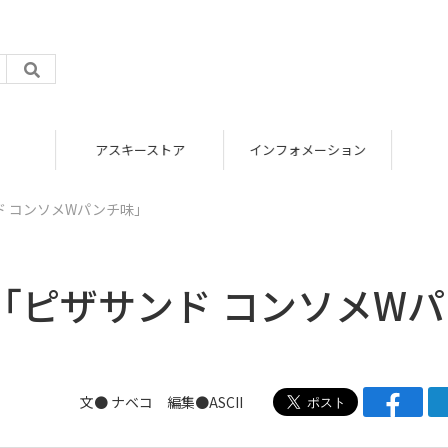
アスキーストア
インフォメーション
 コンソメWパンチ味」
「ピザサンド コンソメW
文●
ナベコ
編集●ASCII