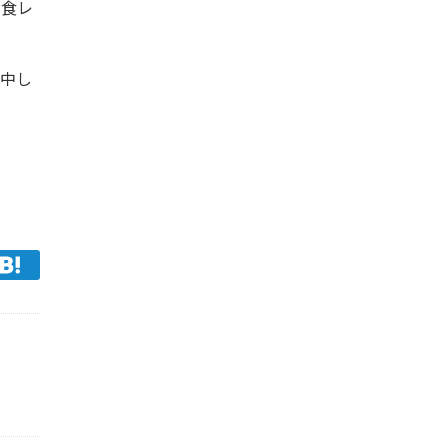
の食レ
中し