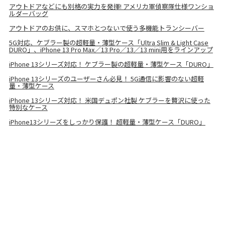
アウトドアなどにも別格の実力を発揮! アメリカ軍偵察隊仕様ワンショ
ルダーバッグ
アウトドアのお供に、スマホとつないで使う多機能トランシーバー
5G対応、ケブラー製の超軽量・薄型ケース「Ultra Slim & Light Case
DURO」、iPhone 13 Pro Max／13 Pro／13／13 mini用をラインアップ
iPhone 13シリーズ対応！ ケブラー製の超軽量・薄型ケース「DURO」
iPhone 13シリーズのユーザーさん必見！ 5G通信に影響のない超軽
量・薄型ケース
iPhone 13シリーズ対応！ 米国デュポン社製 ケブラーを贅沢に使った
特別なケース
iPhone13シリーズをしっかり保護！ 超軽量・薄型ケース「DURO」