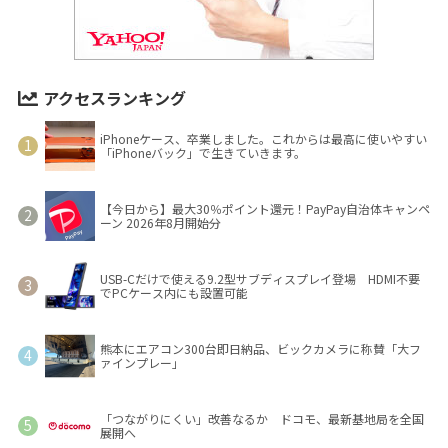
アクセスランキング
iPhoneケース、卒業しました。これからは最高に使いやすい
「iPhoneバック」で生きていきます。
【今日から】最大30％ポイント還元！PayPay自治体キャンペ
ーン 2026年8月開始分
USB-Cだけで使える9.2型サブディスプレイ登場 HDMI不要
でPCケース内にも設置可能
熊本にエアコン300台即日納品、ビックカメラに称賛「大フ
ァインプレー」
「つながりにくい」改善なるか ドコモ、最新基地局を全国
展開へ