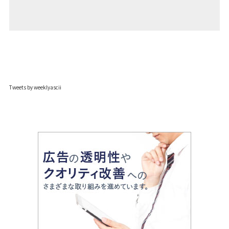
Tweets by weeklyascii