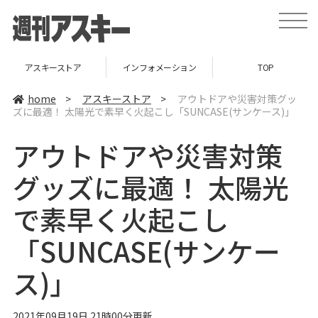
t
o
g
g
l
アスキーストア
インフォメーション
TOP
e
n
a
home
>
アスキーストア
>
アウトドアや災害対策グッ
v
ズに最適！ 太陽光で素早く火起こし「SUNCASE(サンケース)」
i
g
a
アウトドアや災害対策
t
i
o
グッズに最適！ 太陽光
n
で素早く火起こし
「SUNCASE(サンケー
ス)」
2021年09月19日 21時00分更新