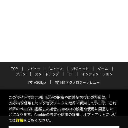
TOP
レビュー
ニュース
ガジェット
ゲーム
グルメ
スタートアップ
ICT
インフォメーション
ASCII.jp
MITテクノロジーレビュー
サイトポリシー
プライバシーポリシー
運営会社
このサイトでは、利用状況の把握や広告配信などのために、
お問い合わせ
広告掲載
スタッフ募集
電子版について
Cookieを使用してアクセスデータを取得・利用しています。これ
以降のページに遷移した場合、Cookieの設定や使用に同意したこ
©KADOKAWA ASCII Research Laboratories, Inc. 2026
とになります。Cookieの設定や使用の詳細、オプトアウトについ
ては
詳細
をご覧ください。