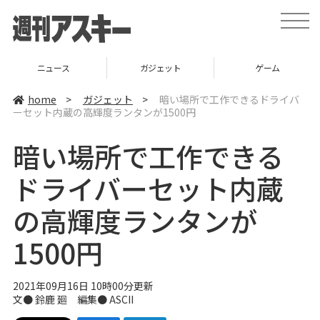
t
o
g
g
l
ニュース
ガジェット
ゲーム
e
n
a
home
>
ガジェット
>
暗い場所で工作できるドライバ
v
ーセット内蔵の高輝度ランタンが1500円
i
g
a
暗い場所で工作できる
t
i
o
ドライバーセット内蔵
n
の高輝度ランタンが
1500円
2021年09月16日 10時00分更新
文● 鈴鹿 廻 編集● ASCII