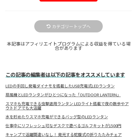
カテゴリートップへ
本記事はアフィリエイトプログラムによる収益を得ている場
合があります
この記事の編集者は以下の記事をオススメしています
LEDの手回し発電ダイナモを搭載したUSB充電式LEDランタン
扇風機とLEDランタンがひとつになった「OUTDOOR LANTERN」
スマホも充電できる虫撃退用ランタン LEDライト搭載で夜の散歩やア
ウトドアでも大活躍
水を貯めたりスマホ充電ができるバッグ型のLEDランタン
仕事中にリフレッシュ可なデスクで遊べるゴルフキットが1500円
キャンプで活躍間違いなし！ 発光する蛇腹式の折りたたみチェア