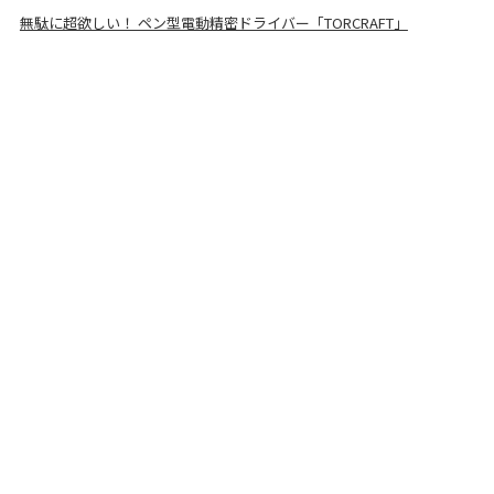
無駄に超欲しい！ ペン型電動精密ドライバー「TORCRAFT」