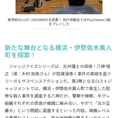
発売前のLOST JUDGMENTを試遊！ 先行体験会ではPlayStation 5版
をプレイした
新たな舞台となる横浜・伊勢佐木異人
町を探索！
ジャッジアイズシリーズは、元弁護士の探偵・八神 隆
之（演：木村 拓哉さん）が陰謀渦巻く事件の真相を追う
リーガルサスペンスアクションだ。第2弾となるロストジ
ャッジメントでは、横浜・伊勢佐木異人町で発生した陰
惨な殺人事件を調査する八神だが、警察や検察、半グレ
組織それぞれの思惑が複雑に絡み合い、やがて「法か正
義か」という問題に直面するといった内容。映画レベル
の重厚なストーリーと、実力派俳優が勢ぞろいのキャス