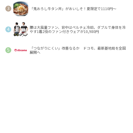
「鬼おろし牛タン丼」がおいしそ！夏限定で1110円～
腰は大風量ファン、背中はペルチェ冷却。ダブルで身体を冷
やす1着2役のファン付きウェアが10,980円
「つながりにくい」改善なるか ドコモ、最新基地局を全国
展開へ