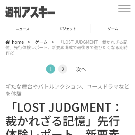
t
o
g
g
l
ニュース
ガジェット
ゲーム
e
n
a
home
>
ゲーム
>
「LOST JUDGMENT：裁かれざる記
v
憶」先行体験レポート、新要素満載で最後まで遊びたくなる期待
i
作だ
g
a
t
i
1
2
次へ
o
n
新たな舞台やバトルアクション、ユースドラマなど
を体験
「LOST JUDGMENT：
裁かれざる記憶」先行
体験レポート、新要素