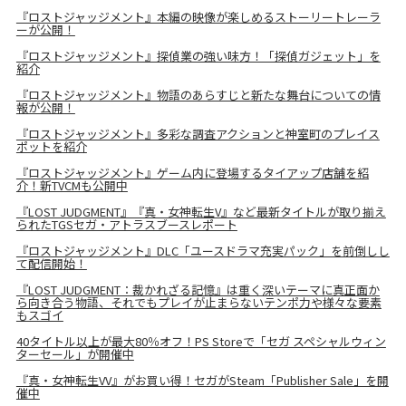
『ロストジャッジメント』本編の映像が楽しめるストーリートレーラ
ーが公開！
『ロストジャッジメント』探偵業の強い味方！「探偵ガジェット」を
紹介
『ロストジャッジメント』物語のあらすじと新たな舞台についての情
報が公開！
『ロストジャッジメント』多彩な調査アクションと神室町のプレイス
ポットを紹介
『ロストジャッジメント』ゲーム内に登場するタイアップ店舗を紹
介！新TVCMも公開中
『LOST JUDGMENT』『真・女神転生V』など最新タイトルが取り揃え
られたTGSセガ・アトラスブースレポート
『ロストジャッジメント』DLC「ユースドラマ充実パック」を前倒しし
て配信開始！
『LOST JUDGMENT：裁かれざる記憶』は重く深いテーマに真正面か
ら向き合う物語、それでもプレイが止まらないテンポ力や様々な要素
もスゴイ
40タイトル以上が最大80％オフ！PS Storeで「セガ スペシャルウィン
ターセール」が開催中
『真・女神転生VV』がお買い得！セガがSteam「Publisher Sale」を開
催中