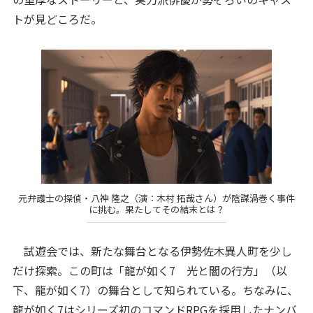
トが見どころだ。
元弁護士の探偵・八神 隆之（演：木村 拓哉さん）が陰謀渦巻く事件
に挑む。果たしてその結末とは？
試遊会では、新たな舞台となる伊勢佐木異人町を少し
だけ探索。この町は「龍が如く7 光と闇の行方」（以
下、龍が如く7）の舞台として知られている。ちなみに、
龍が如く7はシリーズ初のコマンドRPGを採用したナンバ