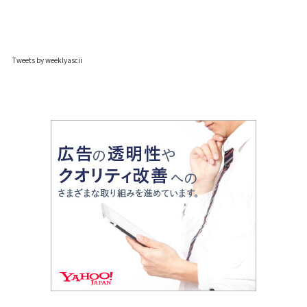
Tweets by weeklyascii