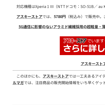
対応機種はXperia 1 III（NTTドコモ：SO-51B／ a
アスキーストア
では、
5780円
（税込み）で販売中。
5G通信に影響のないアラミド繊維採用の超軽量・薄型ケース! Ultr
アスキースト
このほかにも、
アスキーストア
では一工夫あるアイ
ルマガ
では、注目商品の販売開始情報をいち早くゲッ