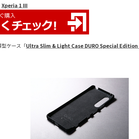
Xperia 1 III
薄型ケース「
Ultra Slim & Light Case DURO Special Edition 