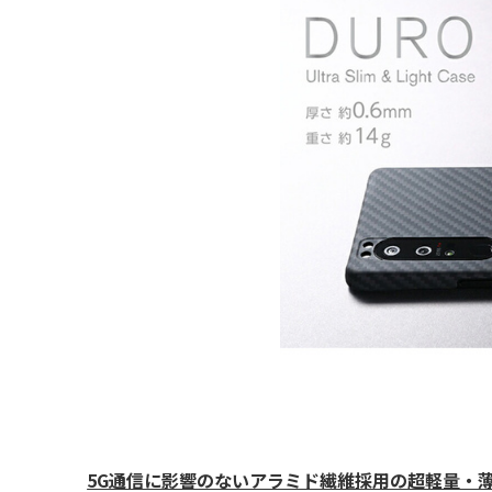
5G通信に影響のないアラミド繊維採用の超軽量・薄型ケース! Ultr