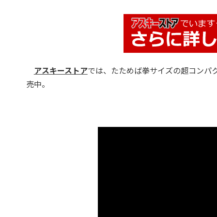
アスキーストア
では、たためば拳サイズの超コンパ
売中。