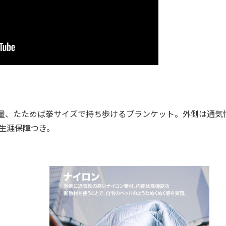
軽量、たためば拳サイズで持ち歩けるブランケット。外側は通気
。生涯保障つき。