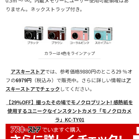
0.3m 〜 ∞。内蔵メモリーにユーザー使用可能領域はあ
りません。ネックストラップ付き。
カラーは4色をラインアップ
アスキーストア
では、参考価格9880円のところ29 ％オ
フの
6979円
（税込み）で販売中。さらに詳しい情報は
ア
スキーストアでチェック
してください。
【29%OFF】撮ったその場でモノクロプリント! 感熱紙を
使用するユニークなインスタントカメラ「モノクロカメ
ラ」KC-TY01